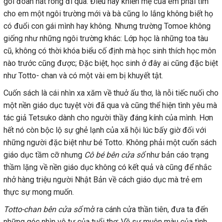
goi đoàn hát rong đi qua. Điều này khiến mẹ của em phải tìm
cho em một ngôi trường mới và bà cũng lo lắng không biết họ
có đuổi con gái mình hay không. Nhưng trường Tomoe không
giống như những ngôi trường khác: Lớp học là những toa tàu
cũ, không có thời khóa biểu cố định mà học sinh thích học môn
nào trước cũng được; Đặc biệt, học sinh ở đây ai cũng đặc biệt
như Totto- chan và có một vài em bị khuyết tật.
Cuốn sách là cái nhìn xa xăm về thuở ấu thơ, là nỗi tiếc nuối cho
một nền giáo dục tuyệt vời đã qua và cũng thể hiện tình yêu mà
tác giả Tetsuko dành cho người thầy đáng kính của mình. Hơn
hết nó còn bộc lộ sự ghẻ lạnh của xã hội lúc bấy giờ đối với
những người đặc biệt như bé Totto. Không phải một cuốn sách
giáo dục tầm cỡ nhưng
Cô bé bên cửa sổ
như bản cáo trạng
thầm lặng về nền giáo dục không có kết quả và cũng để nhắc
nhở hàng triệu người Nhật Bản về cách giáo dục mà trẻ em
thực sự mong muốn.
Totto-chan bên cửa sổ
mở ra cánh cửa thần tiên, đưa ta đến
những góc nhìn vô tư của tuổi thơ: Về sự muôn màu của tình