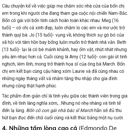
Câu chuyện kể về việc giúp mẹ chăm sóc nhà cửa của bốn chị
em trong khi người cha đang tham gia cuộc nội chiến Nam-Bắc.
Bốn cô gái với bốn tính cách hoàn toàn khác nhau: Meg (16
tuổi) – cô chị cả xinh đẹp, luôn chăm lo các em và mơ ước trở
thành quý bà. Jo (15 tuổi)- vụng về, không thích sự gò bó của
xã hội với tâm hồn bay bổng luôn muốn trở thành nhà văn. Beth
(13 tuổi)- lại là cô bé mảnh khảnh, hay ốm vặt, nhút nhát nhưng
yêu âm nhạc hơn cả. Cuối cùng là Amy (12 tuổi)- con gái út tinh
nghịch, lém lỉnh, mong trở thành họa sĩ của ông bà March. Bốn
chị em kết bạn cùng cậu hàng xóm Laurie và đã cùng nhau có
những ngày tháng vất vả nhằm tăng thu nhập cho gia đình
nhưng cũng thật hạnh phúc.
Tác phẩm đơn giản chỉ là tình yêu giữa các thành viên trong gia
đình, về tình làng nghĩa xóm,…Nhưng nó nhẹ nhàng và tinh tế
đến lạ lùng.
Bốn cô con gái nhà bác sĩ March
hẳn sẽ đủ thu
hút bạn đọc đến chữ cuối cùng và kết thúc bằng một nụ cười.
4. Những tấm lòng cao cả
(Edmondo De