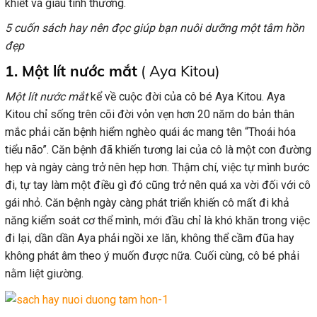
khiết và giàu tình thương.
5 cuốn sách hay nên đọc giúp bạn nuôi dưỡng một tâm hồn
đẹp
1. Một lít nước mắt
( Aya Kitou)
Một lít nước mắt
kể về cuộc đời của cô bé Aya Kitou. Aya
Kitou chỉ sống trên cõi đời vỏn vẹn hơn 20 năm do bản thân
mắc phải căn bệnh hiểm nghèo quái ác mang tên “Thoái hóa
tiểu não”. Căn bệnh đã khiến tương lai của cô là một con đường
hẹp và ngày càng trở nên hẹp hơn. Thậm chí, việc tự mình bước
đi, tự tay làm một điều gì đó cũng trở nên quá xa vời đối với cô
gái nhỏ. Căn bệnh ngày càng phát triển khiến cô mất đi khả
năng kiểm soát cơ thể mình, mới đầu chỉ là khó khăn trong việc
đi lại, dần dần Aya phải ngồi xe lăn, không thể cầm đũa hay
không phát âm theo ý muốn được nữa. Cuối cùng, cô bé phải
nằm liệt giường.