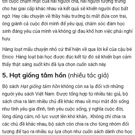
tới cuộc chạm mặt của hai người cha, hai người tượng trưng
cho hai giai cấp khác nhau và kết quả sẽ khiến người đọc bất
ngờ. Hay câu chuyện về thầy hiệu trưởng bị mất đứa con trai,
ông giành cả cuộc đời mình để yêu quý, chăm sóc đám học
sinh đáng yêu của mình và không gì đau khổ hơn việc phải nghỉ
hưu.
Hàng loạt mẩu chuyện nhỏ cứ thế hiện về qua lời kể của cậu bé
Enico. Hàng loạt bài học được đúc kết từ đó sẽ khiến bạn cảm
thấy thật sáng suốt khi đã lựa chọn cuốn sách này.
5. Hạt giống tâm hồn
(nhiều tác giả)
Bộ sách
Hạt giống tâm hồn
không còn xa lạ đối với những
người yêu sách Việt Nam. Được tổng hợp từ nhiều tác giả, bộ
sách chia ra làm nhiều chủ đề khác nhau về mọi măt đời sống
như tình yêu gia đình, tình yêu cuộc sống, ý nghĩa cuộc đời,
lòng dũng cảm, nỗ lực vượt lên khó khăn,…Không chỉ chia ra
các chủ đề khác nhau, bộ sách còn chia ra cho từng nhóm đối
tượng để tạo ra nhiều sự lựa chọn như cuốn sách dành cho học