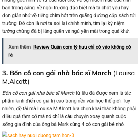
bạn trong sáng, về ngôi trường đặc biệt mà ta chót yêu hay
đơn giản nhớ về tiếng chim hót trên quãng đường cắp sách tới
trường. Đó còn là nơi ta soi lại chính mình, tìm lại kỷ niệm
tưởng chừng đã bị lãng quên và ngủ yên mãi trong quá khứ.
Xem thêm
Review Quán cơm tỳ hưu chỉ có vào không có
ra
3. Bốn cô con gái nhà bác sĩ March
(Louisa
M.Alcott)
Bốn cô con gái nhà bác sĩ March
từ lâu đã được xem là tác
phẩm kinh điển có giá trị cao trong nền văn học thế giới. Tuy
nhiên, đề tài mà Louisa M.Alcott lựa chọn khai thác không phải
điều quá tầm cỡ mà nó chỉ là câu chuyện xoay quanh cuộc
sống gia đình của ông bà Mark cùng 4 cô con gái bé nhỏ.