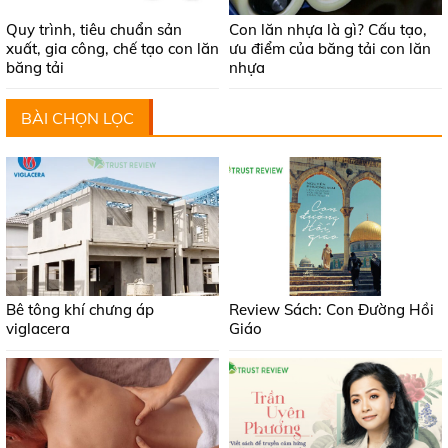
Quy trình, tiêu chuẩn sản
Con lăn nhựa là gì? Cấu tạo,
xuất, gia công, chế tạo con lăn
ưu điểm của băng tải con lăn
băng tải
nhựa
BÀI CHỌN LỌC
Bê tông khí chưng áp
Review Sách: Con Đường Hồi
viglacera
Giáo