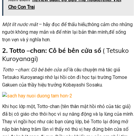
Cho Con Trai
Một lít nước mắt
– hãy đọc để thấu hiểu,thông cảm cho những
người không may mắn và để nhìn lại bản thân mình,để sống
trọn vẹn và ý nghĩa hơn.
2. Totto –chan: Cô bé bên cửa sổ
( Tetsuko
Kuroyanagi)
Totto –chan: Cô bé bên cửa sổ
là câu chuyện mà tác giả
Tetsuko Kuroyanagi nhớ lại hồi còn đi học tại trường Tomoe
Gakuen của thầy hiệu trưởng Kobayashi Sosaku.
Khi học lớp một, Totto-chan (tên thân mật hồi nhỏ của tác giả)
đã bị cô giáo cho thôi học vì sự năng động và lạ lùng của mình.
Thay vì ngồi học như các bạn cùng lớp, bé Totto lại đóng mở
nắp bàn hàng trăm lần vì thấy nó thú vị hay đứng bên cửa sổ