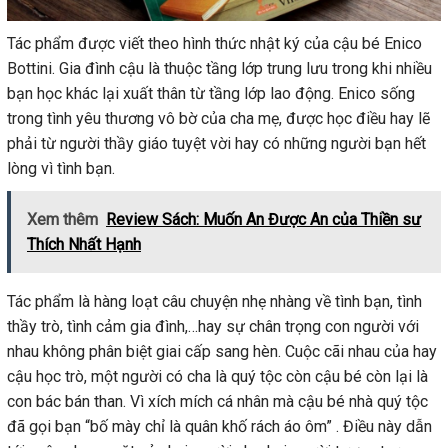
Tác phẩm được viết theo hình thức nhật ký của cậu bé Enico
Bottini. Gia đình cậu là thuộc tầng lớp trung lưu trong khi nhiều
bạn học khác lại xuất thân từ tầng lớp lao động. Enico sống
trong tình yêu thương vô bờ của cha mẹ, được học điều hay lẽ
phải từ người thầy giáo tuyệt vời hay có những người bạn hết
lòng vì tình bạn.
Xem thêm
Review Sách: Muốn An Được An của Thiền sư
Thích Nhất Hạnh
Tác phẩm là hàng loạt câu chuyện nhẹ nhàng về tình bạn, tình
thầy trò, tình cảm gia đình,…hay sự chân trọng con người với
nhau không phân biệt giai cấp sang hèn. Cuộc cãi nhau của hay
cậu học trò, một người có cha là quý tộc còn cậu bé còn lại là
con bác bán than. Vì xích mích cá nhân mà cậu bé nhà quý tộc
đã gọi bạn “bố mày chỉ là quân khố rách áo ôm” . Điều này dẫn