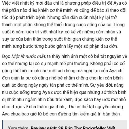
Việc viết nhật ký mới đầu chỉ là phương pháp điều trị để Aya có
thể phần nào điều khiển cơ thể mình và cũng để bác sĩ theo dõi
tốc độ phát triển bệnh. Nhưng dần dần cuốn nhật ký lại trở
thành một phần không thể thiếu trong cuộc sống của cô. Trong
suốt 6 năm kiên trì viết nhật ký, cô kể về những cảm nhận và
suy tư của bản thân trong suốt thời gian chứng kiến cơ thể
mình từng bước từng bước gánh lấy một số phận đau đớn.
Đọc
Một lít nước mắt
, ta thấy hình ảnh một cô bé tật nguyền về
cơ thể nhưng lại có sự mạnh mẽ phi thường. Không phải cô cố
gắng thể hiện mình như một anh hùng mà nghị lực của Aya chỉ
đơn giản là sự cố gắng nhỏ bé nhằm chống chọi lại căn bệnh
quái ác đang ngày ngày tàn phá cơ thể mình. Sự yêu đời, nâng
niu cuộc sống trong Aya được thể hiện qua những sở thích bình
dị nhất như ngắm nhìn bầu trời xanh, đọc sách hay ước mơ nhỏ
nhoi được về nhà thăm gia đình.,…Dù cơ thể tật nguyền nhưng
Aya chưa bao giờ từ bỏ con đường tìm kiếm giá trị bản thân.
Xem thêm
Review sách: 38 Bức Thư Rockefeller Viết