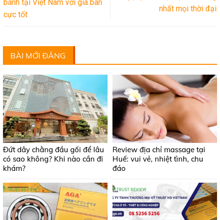
bánh tại Việt Nam với giá bán
nhất mọi thời đại
cực tốt
BÀI MỚI ĐĂNG
Đứt dây chằng đầu gối để lâu
Review địa chỉ massage tại
có sao không? Khi nào cần đi
Huế: vui vẻ, nhiệt tình, chu
khám?
đáo