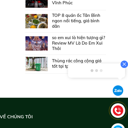
Vĩnh Phúc
TOP 8 quán ốc Tân Bình
ngon nổi tiếng, giá bình
dân
so em xui là hiện tượng gì?
Review MV Là Do Em Xui
Thôi
Thùng rác công cộng giá
tốt tại tpHCM
VỀ CHÚNG TÔI