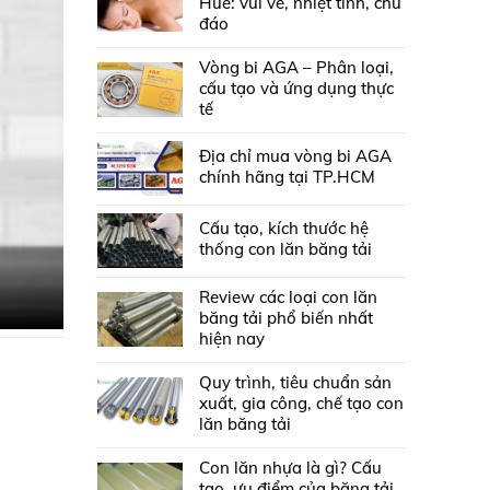
Huế: vui vẻ, nhiệt tình, chu
đáo
Vòng bi AGA – Phân loại,
cấu tạo và ứng dụng thực
tế
Địa chỉ mua vòng bi AGA
chính hãng tại TP.HCM
Cấu tạo, kích thước hệ
thống con lăn băng tải
Review các loại con lăn
băng tải phổ biến nhất
hiện nay
Quy trình, tiêu chuẩn sản
xuất, gia công, chế tạo con
lăn băng tải
Con lăn nhựa là gì? Cấu
tạo, ưu điểm của băng tải