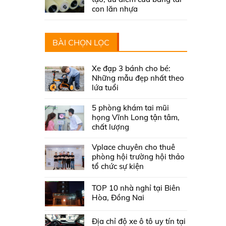
con lăn nhựa
BÀI CHỌN LỌC
Xe đạp 3 bánh cho bé:
Những mẫu đẹp nhất theo
lứa tuổi
5 phòng khám tai mũi
họng Vĩnh Long tận tâm,
chất lượng
Vplace chuyên cho thuê
phòng hội trường hội thảo
tổ chức sự kiện
TOP 10 nhà nghỉ tại Biên
Hòa, Đồng Nai
Địa chỉ độ xe ô tô uy tín tại