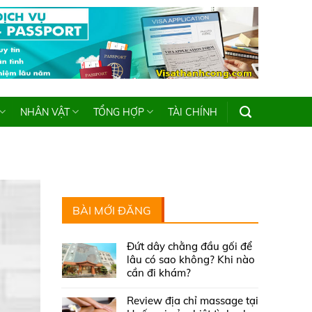
NHÂN VẬT
TỔNG HỢP
TÀI CHÍNH
BÀI MỚI ĐĂNG
Đứt dây chằng đầu gối để
lâu có sao không? Khi nào
cần đi khám?
Review địa chỉ massage tại