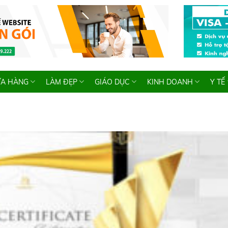
A HÀNG
LÀM ĐẸP
GIÁO DỤC
KINH DOANH
Y TẾ