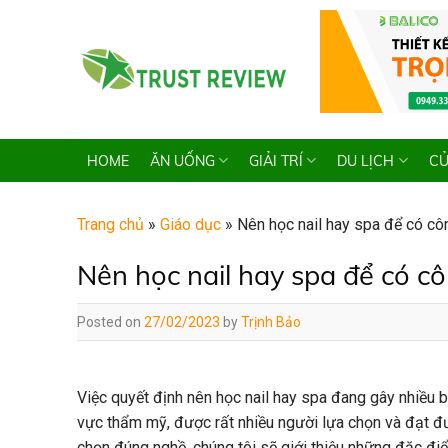
Skip
to
content
HOME
ĂN UỐNG
GIẢI TRÍ
DU LỊCH
CỬ
Trang chủ
»
Giáo dục
»
Nên học nail hay spa để có cô
Nên học nail hay spa để có cô
Posted on
27/02/2023
by
Trịnh Bảo
Việc quyết định nên học nail hay spa đang gây nhiều b
vực thẩm mỹ, được rất nhiều người lựa chọn và đạt đ
chọn đúng nghề, chúng tôi sẽ giới thiệu những đặc đi