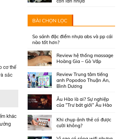
con lăn nhựa
BÀI CHỌN LỌC
So sánh đặc điểm nhựa abs và pp cái
nào tốt hơn?
Review hệ thống massage
Hoàng Gia – Gò Vấp
p cơ thể
Review Trung tâm tiếng
và sắc
anh Popodoo Thuận An,
Bình Dương
Âu Hào là ai? Sự nghiệp
của “Trư bát giới” Âu Hào
iểm khác
Khi chụp ảnh thẻ có được
rưởng
cười không?
Vì sao có sóng wifi nhưng