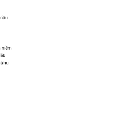
 cầu
n niềm
Nếu
hừng.