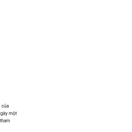
p của
ngày một
 tham