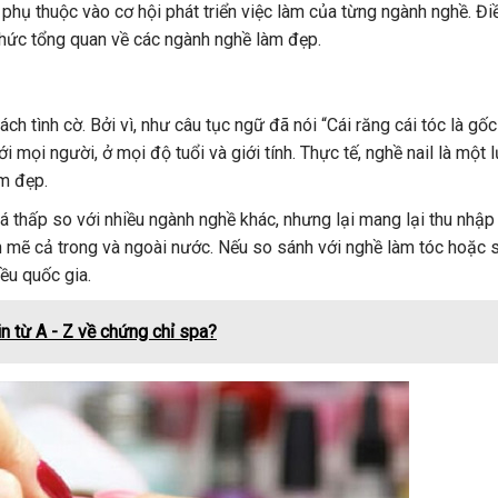
phụ thuộc vào cơ hội phát triển việc làm của từng ngành nghề. Đi
 thức tổng quan về các ngành nghề làm đẹp.
h tình cờ. Bởi vì, như câu tục ngữ đã nói “Cái răng cái tóc là gố
 mọi người, ở mọi độ tuổi và giới tính. Thực tế, nghề nail là một 
m đẹp.
á thấp so với nhiều ngành nghề khác, nhưng lại mang lại thu nhập
nh mẽ cả trong và ngoài nước. Nếu so sánh với nghề làm tóc hoặc 
ều quốc gia.
n từ A - Z về chứng chỉ spa?