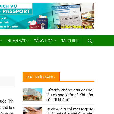
NHÂN VẬT
TỔNG HỢP
TÀI CHÍNH
BÀI MỚI ĐĂNG
Đứt dây chằng đầu gối để
lâu có sao không? Khi nào
cần đi khám?
uộc lĩnh
 thể lựa
Review địa chỉ massage tại
iết dưới
Huế: vui vẻ, nhiệt tình, chu