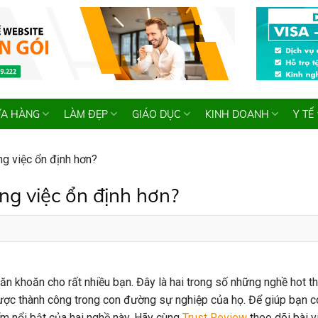
A HÀNG
LÀM ĐẸP
GIÁO DỤC
KINH DOANH
Y TẾ
ng việc ổn định hơn?
ng việc ổn định hơn?
ăn khoăn cho rất nhiều bạn. Đây là hai trong số những nghề hot th
ược thành công trong con đường sự nghiệp của họ. Để giúp bạn có
ểm nổi bật của hai nghề này. Hãy cùng
Trust Review
theo dõi bài v