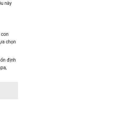
ều này
c con
lựa chọn
 ổn định
spa,