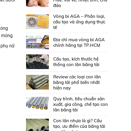
đáo
Vòng bi AGA – Phân loại,
cấu tạo và ứng dụng thực
tế
móng
o móng.
Địa chỉ mua vòng bi AGA
chính hãng tại TP.HCM
à phụ nữ
Cấu tạo, kích thước hệ
thống con lăn băng tải
Review các loại con lăn
băng tải phổ biến nhất
hiện nay
Quy trình, tiêu chuẩn sản
xuất, gia công, chế tạo con
lăn băng tải
Con lăn nhựa là gì? Cấu
tạo, ưu điểm của băng tải