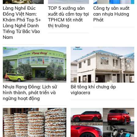
Làng Nghề Đúc
TOP 5 xưởng sản
Công ty sản xuất
Đồng Việt Nam:
xuất dù cầm tay tại
can nhựa Hương
Khám Phá Top 5+
TPHCM tốt nhất
Phát
Làng Nghề Danh
thị trường
Tiếng Từ Bắc Vào
Nam
Nhựa Rạng Đông: Lịch sử
Bê tông khí chưng áp
hình thành, phát triển và
viglacera
ngừng hoạt động