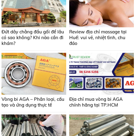
Đứt dây chằng đầu gối để lâu
Review địa chỉ massage tại
có sao không? Khi nào cần đi
Huế: vui vẻ, nhiệt tình, chu
khám?
đáo
Vòng bi AGA – Phân loại, cấu
Địa chỉ mua vòng bi AGA
tạo và ứng dụng thực tế
chính hãng tại TP.HCM