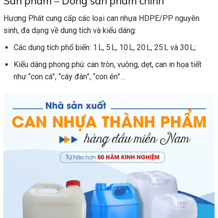
Sản phẩm – Dòng sản phẩm chính
Hương Phát cung cấp các loại can nhựa HDPE/PP nguyên
sinh, đa dạng về dung tích và kiểu dáng:
Các dung tích phổ biến: 1 L, 5 L, 10 L, 20 L, 25 L và 30 L;
Kiểu dáng phong phú: can tròn, vuông, dẹt, can in họa tiết
như “con cá”, “cây đàn”, “con én”…