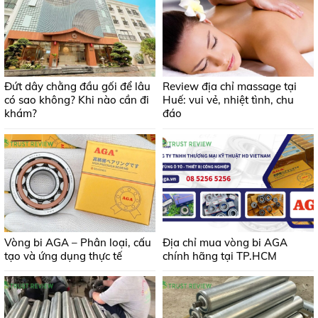
Đứt dây chằng đầu gối để lâu
Review địa chỉ massage tại
có sao không? Khi nào cần đi
Huế: vui vẻ, nhiệt tình, chu
khám?
đáo
Vòng bi AGA – Phân loại, cấu
Địa chỉ mua vòng bi AGA
tạo và ứng dụng thực tế
chính hãng tại TP.HCM