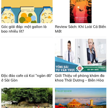
Góc giải đáp: một gallon là
Review Sách: Khi Loài Cá Biến
bao nhiêu lít?
Mất
Độc đáo cafe cá Koi “ngàn đô”
Giới Thiệu về phòng khám đa
ở Sài Gòn
khoa Thái Dương – Biên Hòa