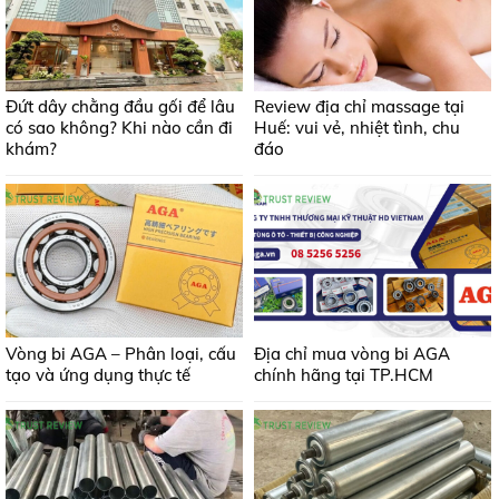
Đứt dây chằng đầu gối để lâu
Review địa chỉ massage tại
có sao không? Khi nào cần đi
Huế: vui vẻ, nhiệt tình, chu
khám?
đáo
Vòng bi AGA – Phân loại, cấu
Địa chỉ mua vòng bi AGA
tạo và ứng dụng thực tế
chính hãng tại TP.HCM