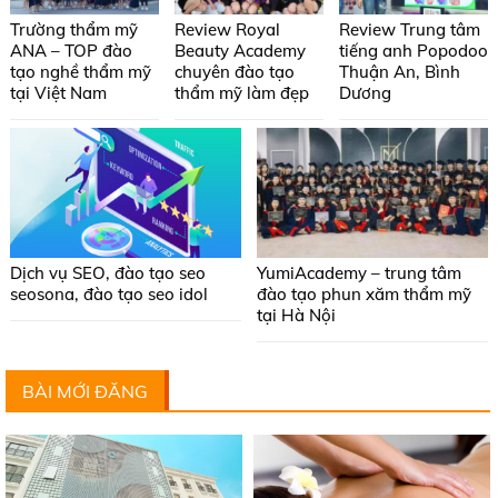
Trường thẩm mỹ
Review Royal
Review Trung tâm
ANA – TOP đào
Beauty Academy
tiếng anh Popodoo
tạo nghề thẩm mỹ
chuyên đào tạo
Thuận An, Bình
tại Việt Nam
thẩm mỹ làm đẹp
Dương
Dịch vụ SEO, đào tạo seo
YumiAcademy – trung tâm
seosona, đào tạo seo idol
đào tạo phun xăm thẩm mỹ
tại Hà Nội
BÀI MỚI ĐĂNG