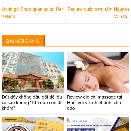
Đánh giá Shop quần áo cũ Heri
Review quán cơm tấm Nguyễn
2Hand
Văn Cừ
BÀI MỚI ĐĂNG
Đứt dây chằng đầu gối để lâu
Review địa chỉ massage tại
có sao không? Khi nào cần đi
Huế: vui vẻ, nhiệt tình, chu
khám?
đáo