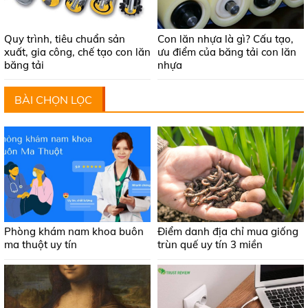
Quy trình, tiêu chuẩn sản
Con lăn nhựa là gì? Cấu tạo,
xuất, gia công, chế tạo con lăn
ưu điểm của băng tải con lăn
băng tải
nhựa
BÀI CHỌN LỌC
Phòng khám nam khoa buôn
Điểm danh địa chỉ mua giống
ma thuột uy tín
trùn quế uy tín 3 miền