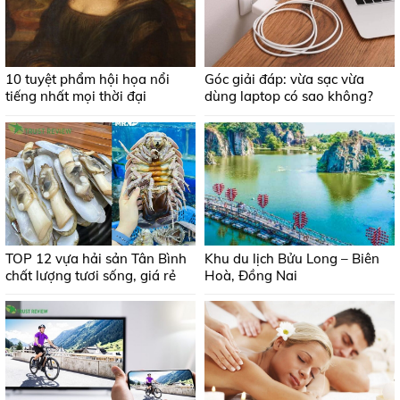
10 tuyệt phẩm hội họa nổi
Góc giải đáp: vừa sạc vừa
tiếng nhất mọi thời đại
dùng laptop có sao không?
TOP 12 vựa hải sản Tân Bình
Khu du lịch Bửu Long – Biên
chất lượng tươi sống, giá rẻ
Hoà, Đồng Nai