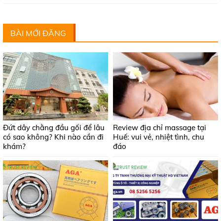
BÀI MỚI ĐĂNG
Đứt dây chằng đầu gối để lâu
Review địa chỉ massage tại
có sao không? Khi nào cần đi
Huế: vui vẻ, nhiệt tình, chu
khám?
đáo