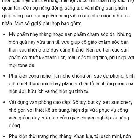
món quà hiện đại, trẻ trung, tiện lợi và có tính thẩm mỹ cao. Họ
quan tâm đến sự năng động, sáng tạo và những sản phẩm
giúp nâng cao trải nghiệm công việc cũng như cuộc sống cá
nhân. Một số gợi ý phù hợp bao gồm:
Mỹ phẩm nhẹ nhàng hoặc sản phẩm chăm sóc da: Những
món quà này vừa tinh tế, vừa giúp cô giáo chăm sóc bản
thân sau những giờ dạy căng thẳng. Nên ưu tiên các sản
phẩm có thiết kế thanh lịch, màu sắc trung tính, phù hợp với
mọi tone da.
Phụ kiện công nghệ: Tai nghe chống ồn, sạc dự phòng, bình
giữ nhiệt thông minh hay planner điện tử là những món quà
hiện đại, hữu ích và thể hiện gu tinh tế.
Vật dụng văn phòng cao cấp: Sổ tay, bút ký, set stationery
nhỏ gọn với thiết kế trẻ trung, hiện đại vừa phục vụ công
việc giảng dạy, vừa tạo cảm giác chuyên nghiệp và năng
động.
Phụ kiện thời trang nhẹ nhàng: Khăn lụa, túi xách mini, nón