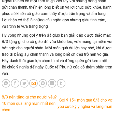
Ngoài ra nên có một tấm thiệp viết tay với những dòng nhắn
gửi chân thành, thể hiện lòng biết ơn và lời chúc sức khỏe, hạnh
phúc sẽ khiến cô giáo cảm thấy được trân trọng và ấm lòng.
Lời nhắn có thể là những câu ngắn gọn nhưng giàu tình cảm,
vừa tinh tế vừa trang trọng.
Hy vọng những gợi ý trên đã giúp bạn giải đáp được thắc mắc
8/3 tặng gì cho cô giáo để vừa khéo léo, vừa mang lại niềm vui
bất ngờ cho người nhận. Mỗi món quà dù lớn hay nhỏ, khi được
trao đi bằng sự chân thành và lòng biết ơn đều trở nên vô giá.
Hãy dành thời gian lựa chọn tỉ mỉ và đừng quên gửi kèm một
lời chúc ý nghĩa để ngày Quốc tế Phụ nữ của cô thêm phần trọn
vẹn.
8/3 nên tặng gì cho người yêu?
Gợi ý 15+ món quà 8/3 cho vợ
10 món quá lãng mạn nhất nên
yêu cực kỳ ý nghĩa và lãng mạn
chọn