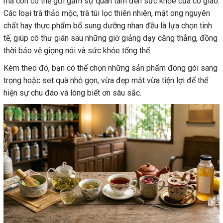
mà còn có thể gửi gắm sự quan tâm đến sức khỏe của cô giáo.
Các loại trà thảo mộc, trà túi lọc thiên nhiên, mật ong nguyên
chất hay thực phẩm bổ sung dưỡng nhan đều là lựa chọn tinh
tế, giúp cô thư giãn sau những giờ giảng dạy căng thẳng, đồng
thời bảo vệ giọng nói và sức khỏe tổng thể.
Kèm theo đó, bạn có thể chọn những sản phẩm đóng gói sang
trọng hoặc set quà nhỏ gọn, vừa đẹp mắt vừa tiện lợi để thể
hiện sự chu đáo và lòng biết ơn sâu sắc.