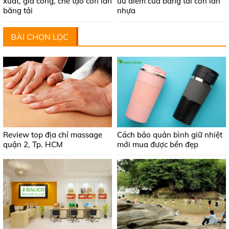
xuất, gia công, chế tạo con lăn
ưu điểm của băng tải con lăn
băng tải
nhựa
BÀI CHỌN LỌC
Review top địa chỉ massage
Cách bảo quản bình giữ nhiệt
quận 2, Tp. HCM
mới mua được bền đẹp