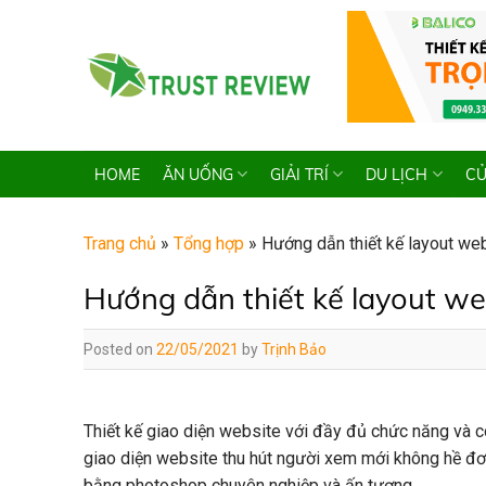
Skip
to
content
HOME
ĂN UỐNG
GIẢI TRÍ
DU LỊCH
CỬ
Trang chủ
»
Tổng hợp
»
Hướng dẫn thiết kế layout w
Hướng dẫn thiết kế layout w
Posted on
22/05/2021
by
Trịnh Bảo
Thiết kế giao diện website với đầy đủ chức năng và có
giao diện website thu hút người xem mới không hề đơn 
bằng photoshop chuyên nghiệp và ấn tượng.