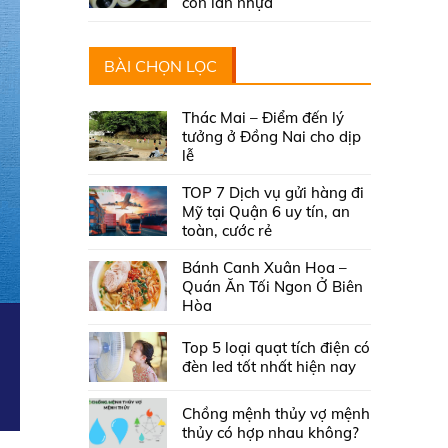
con lăn nhựa
BÀI CHỌN LỌC
Thác Mai – Điểm đến lý
tưởng ở Đồng Nai cho dịp
lễ
TOP 7 Dịch vụ gửi hàng đi
Mỹ tại Quận 6 uy tín, an
toàn, cước rẻ
Bánh Canh Xuân Hoa –
Quán Ăn Tối Ngon Ở Biên
Hòa
Top 5 loại quạt tích điện có
đèn led tốt nhất hiện nay
Chồng mệnh thủy vợ mệnh
thủy có hợp nhau không?