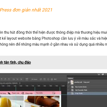
dPress đơn giản nhất 2021
ên thu hút đồng thời thể hiện được thông điệp mà thương hiệu mu
hiết kế layout website bằng Photoshop cần lưu ý về màu sắc và hiệ
hông nên để những màu mạnh ở gần nhau và sử dụng quá nhiều m
h tận tình, chu đáo