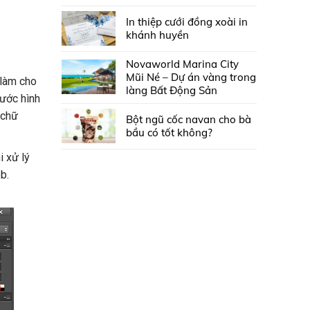
In thiệp cưới đồng xoài in
khánh huyền
Novaworld Marina City
Mũi Né – Dự án vàng trong
 làm cho
làng Bất Động Sản
hước hình
 chữ
Bột ngũ cốc navan cho bà
bầu có tốt không?
hi xử lý
b.