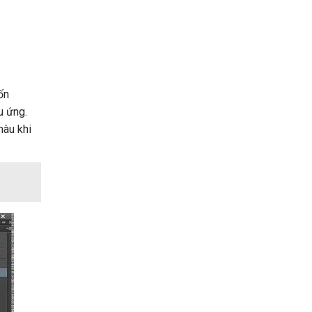
ốn
u ứng.
àu khi