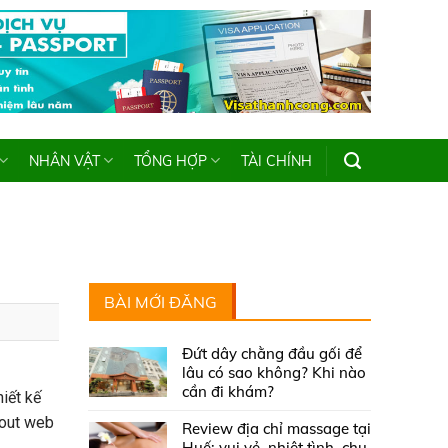
NHÂN VẬT
TỔNG HỢP
TÀI CHÍNH
BÀI MỚI ĐĂNG
Đứt dây chằng đầu gối để
lâu có sao không? Khi nào
cần đi khám?
iết kế
yout web
Review địa chỉ massage tại
Huế: vui vẻ, nhiệt tình, chu