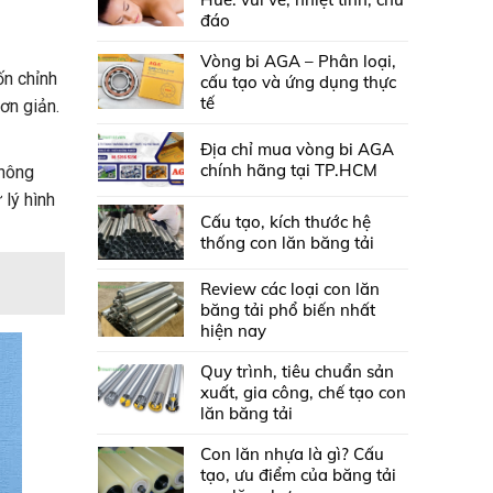
đáo
Vòng bi AGA – Phân loại,
ốn chỉnh
cấu tạo và ứng dụng thực
tế
ơn giản.
Địa chỉ mua vòng bi AGA
chính hãng tại TP.HCM
không
 lý hình
Cấu tạo, kích thước hệ
thống con lăn băng tải
Review các loại con lăn
băng tải phổ biến nhất
hiện nay
Quy trình, tiêu chuẩn sản
xuất, gia công, chế tạo con
lăn băng tải
Con lăn nhựa là gì? Cấu
tạo, ưu điểm của băng tải