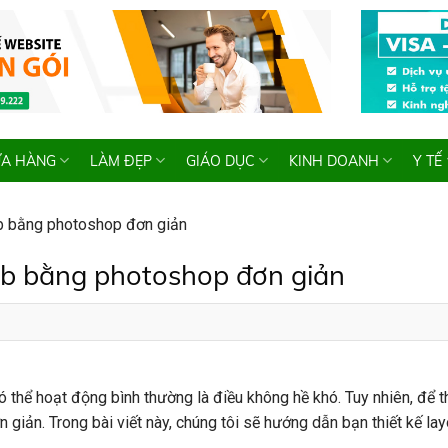
A HÀNG
LÀM ĐẸP
GIÁO DỤC
KINH DOANH
Y TẾ
eb bằng photoshop đơn giản
eb bằng photoshop đơn giản
 thể hoạt động bình thường là điều không hề khó. Tuy nhiên, để th
giản. Trong bài viết này, chúng tôi sẽ hướng dẫn bạn thiết kế la