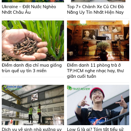
Ukraine – Đất Nước Nghèo
Top 7+ Chành Xe Củ Chi Đà
Nhất Châu Âu
Nẵng Uy Tín Nhất Hiện Nay
Điểm danh địa chỉ mua giống
Điểm danh 11 phòng trà ở
trùn quế uy tín 3 miền
TP.HCM nghe nhạc hay, thư
giãn cuối tuần
Dịch vụ vệ sinh nhà xưởng uy
Low G là ai? Tóm tắt tiểu sử