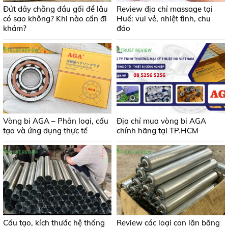
Đứt dây chằng đầu gối để lâu
Review địa chỉ massage tại
có sao không? Khi nào cần đi
Huế: vui vẻ, nhiệt tình, chu
khám?
đáo
Vòng bi AGA – Phân loại, cấu
Địa chỉ mua vòng bi AGA
tạo và ứng dụng thực tế
chính hãng tại TP.HCM
Cấu tạo, kích thước hệ thống
Review các loại con lăn băng