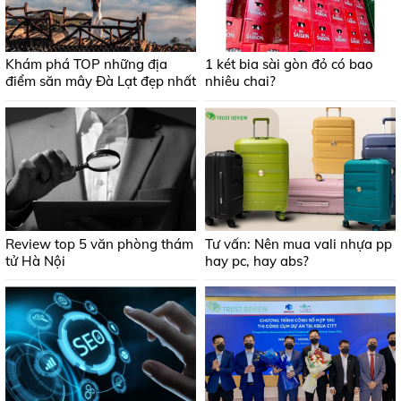
Khám phá TOP những địa
1 két bia sài gòn đỏ có bao
điểm săn mây Đà Lạt đẹp nhất
nhiêu chai?
Review top 5 văn phòng thám
Tư vấn: Nên mua vali nhựa pp
tử Hà Nội
hay pc, hay abs?