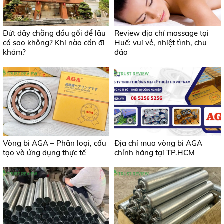
Đứt dây chằng đầu gối để lâu
Review địa chỉ massage tại
có sao không? Khi nào cần đi
Huế: vui vẻ, nhiệt tình, chu
khám?
đáo
Vòng bi AGA – Phân loại, cấu
Địa chỉ mua vòng bi AGA
tạo và ứng dụng thực tế
chính hãng tại TP.HCM