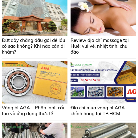
Đứt dây chằng đầu gối để lâu
Review địa chỉ massage tại
có sao không? Khi nào cần đi
Huế: vui vẻ, nhiệt tình, chu
khám?
đáo
Vòng bi AGA – Phân loại, cấu
Địa chỉ mua vòng bi AGA
tạo và ứng dụng thực tế
chính hãng tại TP.HCM