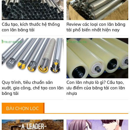
Cấu tạo, kích thước hệ thống
Review các loại con lăn băng
con lăn băng tải
tải phổ biến nhất hiện nay
Quy trình, tiêu chuẩn sản
Con lăn nhựa là gì? Cấu tạo,
xuất, gia công, chế tạo con lăn
ưu điểm của băng tải con lăn
băng tải
nhựa
BÀI CHỌN LỌC