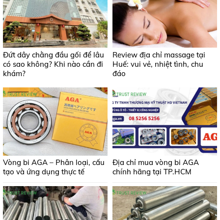
Đứt dây chằng đầu gối để lâu
Review địa chỉ massage tại
có sao không? Khi nào cần đi
Huế: vui vẻ, nhiệt tình, chu
khám?
đáo
Vòng bi AGA – Phân loại, cấu
Địa chỉ mua vòng bi AGA
tạo và ứng dụng thực tế
chính hãng tại TP.HCM