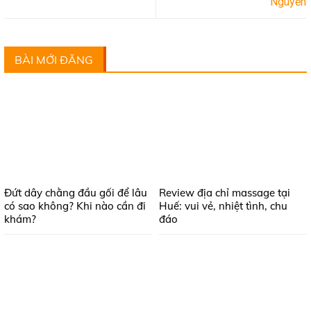
Nguyễn
BÀI MỚI ĐĂNG
Đứt dây chằng đầu gối để lâu
Review địa chỉ massage tại
có sao không? Khi nào cần đi
Huế: vui vẻ, nhiệt tình, chu
khám?
đáo