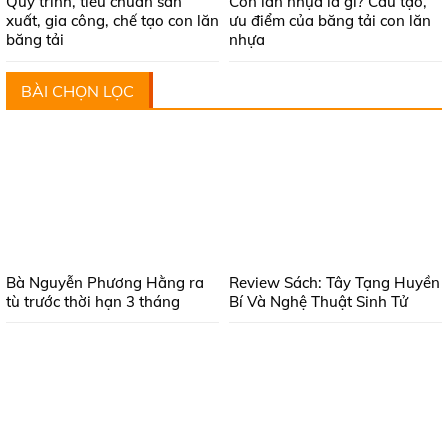
Quy trình, tiêu chuẩn sản
Con lăn nhựa là gì? Cấu tạo,
xuất, gia công, chế tạo con lăn
ưu điểm của băng tải con lăn
băng tải
nhựa
BÀI CHỌN LỌC
Bà Nguyễn Phương Hằng ra
Review Sách: Tây Tạng Huyền
tù trước thời hạn 3 tháng
Bí Và Nghệ Thuật Sinh Tử