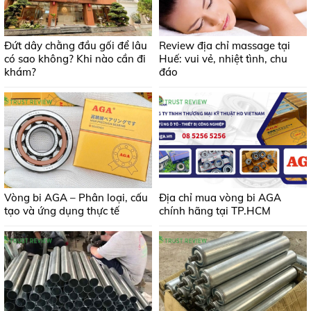
Đứt dây chằng đầu gối để lâu
Review địa chỉ massage tại
có sao không? Khi nào cần đi
Huế: vui vẻ, nhiệt tình, chu
khám?
đáo
Vòng bi AGA – Phân loại, cấu
Địa chỉ mua vòng bi AGA
tạo và ứng dụng thực tế
chính hãng tại TP.HCM