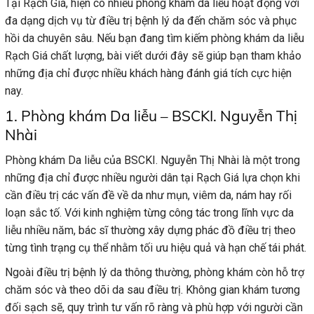
Tại Rạch Giá, hiện có nhiều phòng khám da liễu hoạt động với
đa dạng dịch vụ từ điều trị bệnh lý da đến chăm sóc và phục
hồi da chuyên sâu. Nếu bạn đang tìm kiếm phòng khám da liễu
Rạch Giá chất lượng, bài viết dưới đây sẽ giúp bạn tham khảo
những địa chỉ được nhiều khách hàng đánh giá tích cực hiện
nay.
1. Phòng khám Da liễu – BSCKI. Nguyễn Thị
Nhài
Phòng khám Da liễu của BSCKI. Nguyễn Thị Nhài là một trong
những địa chỉ được nhiều người dân tại Rạch Giá lựa chọn khi
cần điều trị các vấn đề về da như mụn, viêm da, nám hay rối
loạn sắc tố. Với kinh nghiệm từng công tác trong lĩnh vực da
liễu nhiều năm, bác sĩ thường xây dựng phác đồ điều trị theo
từng tình trạng cụ thể nhằm tối ưu hiệu quả và hạn chế tái phát.
Ngoài điều trị bệnh lý da thông thường, phòng khám còn hỗ trợ
chăm sóc và theo dõi da sau điều trị. Không gian khám tương
đối sạch sẽ, quy trình tư vấn rõ ràng và phù hợp với người cần