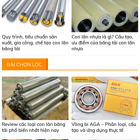
Quy trình, tiêu chuẩn sản
Con lăn nhựa là gì? Cấu tạo,
xuất, gia công, chế tạo con lăn
ưu điểm của băng tải con lăn
băng tải
nhựa
BÀI CHỌN LỌC
Review các loại con lăn băng
Vòng bi AGA – Phân loại, cấu
tải phổ biến nhất hiện nay
tạo và ứng dụng thực tế