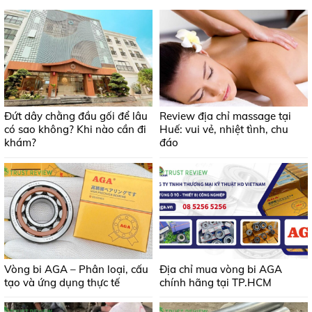
Đứt dây chằng đầu gối để lâu
Review địa chỉ massage tại
có sao không? Khi nào cần đi
Huế: vui vẻ, nhiệt tình, chu
khám?
đáo
Vòng bi AGA – Phân loại, cấu
Địa chỉ mua vòng bi AGA
tạo và ứng dụng thực tế
chính hãng tại TP.HCM