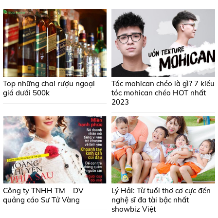
Top những chai rượu ngoại
Tóc mohican chéo là gì? 7 kiểu
giá dưới 500k
tóc mohican chéo HOT nhất
2023
Công ty TNHH TM – DV
Lý Hải: Từ tuổi thơ cơ cực đến
quảng cáo Sư Tử Vàng
nghệ sĩ đa tài bậc nhất
showbiz Việt