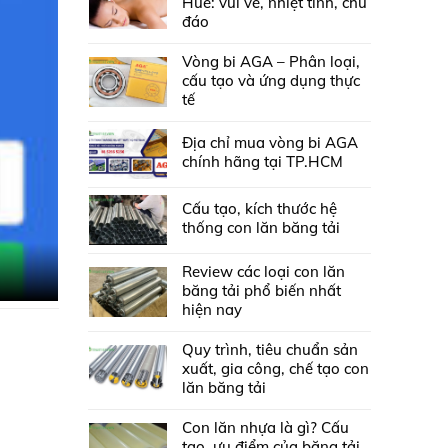
Huế: vui vẻ, nhiệt tình, chu
đáo
Vòng bi AGA – Phân loại,
cấu tạo và ứng dụng thực
tế
Địa chỉ mua vòng bi AGA
chính hãng tại TP.HCM
Cấu tạo, kích thước hệ
thống con lăn băng tải
Review các loại con lăn
băng tải phổ biến nhất
hiện nay
Quy trình, tiêu chuẩn sản
xuất, gia công, chế tạo con
lăn băng tải
Con lăn nhựa là gì? Cấu
tạo, ưu điểm của băng tải