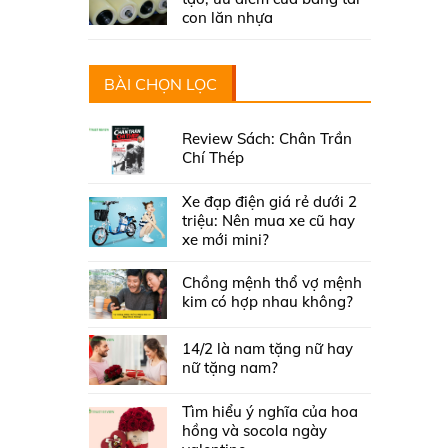
con lăn nhựa
BÀI CHỌN LỌC
Review Sách: Chân Trần
Chí Thép
Xe đạp điện giá rẻ dưới 2
triệu: Nên mua xe cũ hay
xe mới mini?
Chồng mệnh thổ vợ mệnh
kim có hợp nhau không?
14/2 là nam tặng nữ hay
nữ tặng nam?
Tìm hiểu ý nghĩa của hoa
hồng và socola ngày