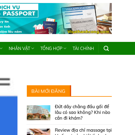
NHÂN VẬT
TỔNG HỢP
TÀI CHÍNH
BÀI MỚI ĐĂNG
Đứt dây chằng đầu gối để
lâu có sao không? Khi nào
cần đi khám?
Review địa chỉ massage tại