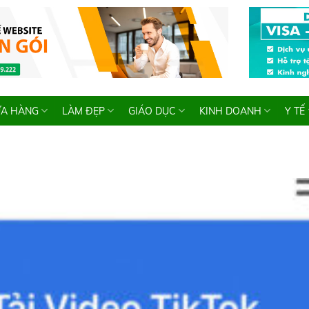
A HÀNG
LÀM ĐẸP
GIÁO DỤC
KINH DOANH
Y TẾ