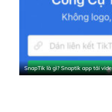
SnapTik là gì? Snaptik app tải vid