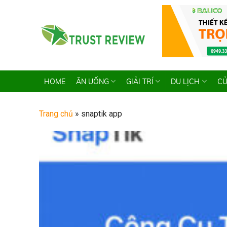
Skip
to
content
HOME
ĂN UỐNG
GIẢI TRÍ
DU LỊCH
CỬ
Trang chủ
»
snaptik app