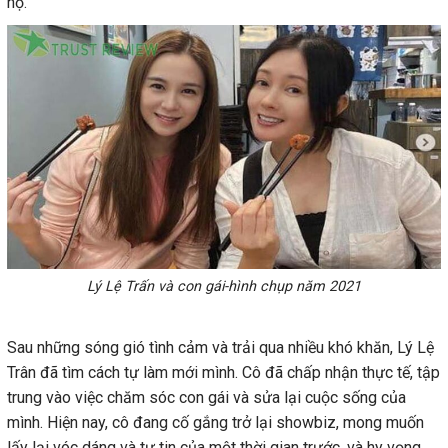
họ.
Lý Lệ Trấn và con gái-hình chụp năm 2021
Sau những sóng gió tình cảm và trải qua nhiều khó khăn, Lý Lệ
Trân đã tìm cách tự làm mới mình. Cô đã chấp nhận thực tế, tập
trung vào việc chăm sóc con gái và sửa lại cuộc sống của
mình. Hiện nay, cô đang cố gắng trở lại showbiz, mong muốn
lấy lại vóc dáng và tự tin của một thời gian trước, và hy vọng