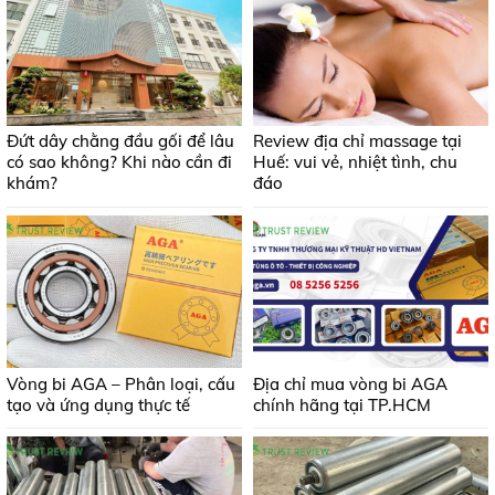
Đứt dây chằng đầu gối để lâu
Review địa chỉ massage tại
có sao không? Khi nào cần đi
Huế: vui vẻ, nhiệt tình, chu
khám?
đáo
Vòng bi AGA – Phân loại, cấu
Địa chỉ mua vòng bi AGA
tạo và ứng dụng thực tế
chính hãng tại TP.HCM