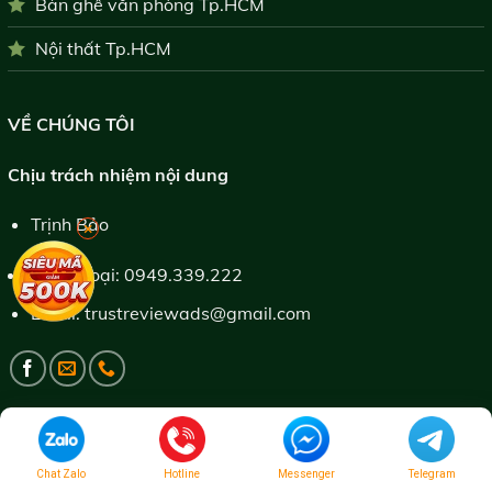
Bàn ghế văn phòng Tp.HCM
Nội thất Tp.HCM
VỀ CHÚNG TÔI
Chịu trách nhiệm nội dung
Trịnh Bảo
×
Điện thoại:
0949.339.222
Email:
trustreviewads@gmail.com
Bản quyền 2026 ©
TrustReview
- Thiết kế web:
BALICO
Chat Zalo
Hotline
Messenger
Telegram