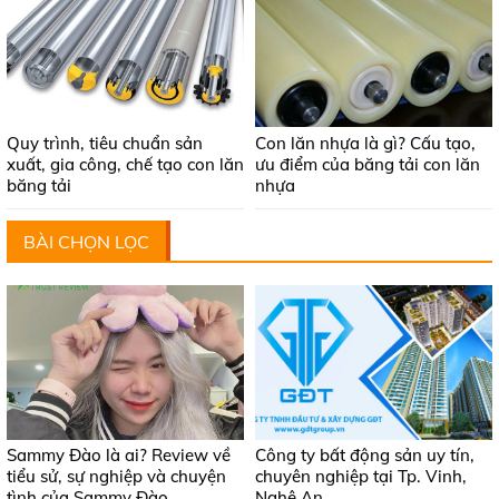
Quy trình, tiêu chuẩn sản
Con lăn nhựa là gì? Cấu tạo,
xuất, gia công, chế tạo con lăn
ưu điểm của băng tải con lăn
băng tải
nhựa
BÀI CHỌN LỌC
Sammy Đào là ai? Review về
Công ty bất động sản uy tín,
tiểu sử, sự nghiệp và chuyện
chuyên nghiệp tại Tp. Vinh,
tình của Sammy Đào
Nghệ An