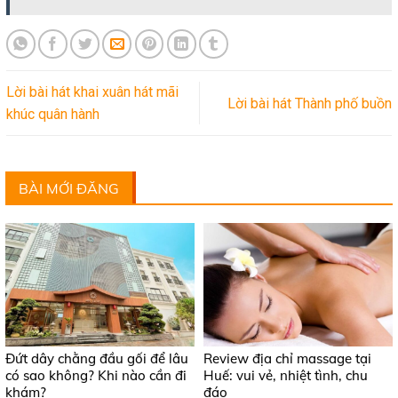
Lời bài hát khai xuân hát mãi
Lời bài hát Thành phố buồn
khúc quân hành
BÀI MỚI ĐĂNG
Đứt dây chằng đầu gối để lâu
Review địa chỉ massage tại
có sao không? Khi nào cần đi
Huế: vui vẻ, nhiệt tình, chu
khám?
đáo