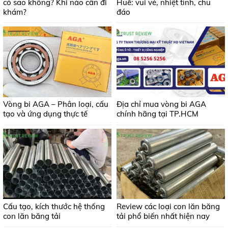
có sao không? Khi nào cần đi
Huế: vui vẻ, nhiệt tình, chu
khám?
đáo
Vòng bi AGA – Phân loại, cấu
Địa chỉ mua vòng bi AGA
tạo và ứng dụng thực tế
chính hãng tại TP.HCM
Cấu tạo, kích thước hệ thống
Review các loại con lăn băng
con lăn băng tải
tải phổ biến nhất hiện nay