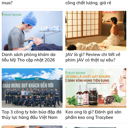
mua?
công chất lượng, giá rẻ
Danh sách phòng khám da
JAV là gì? Review chi tiết về
liễu Mỹ Tho cập nhật 2026
phim JAV có thật sự xấu?
Top 3 công ty bán búa đập đá
Keo ong là gì? Đánh giá sản
thủy lực hàng đầu Việt Nam
phẩm keo ong Tracybee