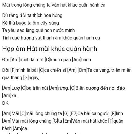
Mãi trong lòng chúng ta vẫn hát khúc quân hành ca
Dù rằng đời ta thích hoa hồng
Kẻ thù buộc ta ôm cây súng
Ta yêu sao làng quê non nước mình
Tình quê hương vút thanh âm khúc quân hành ca
Hợp âm Hát mãi khúc quân hành
Đời [Am]mình là một [C]khúc quân [Am]hành
Đời [F]mình là bài [C]ca chiến sĩ [Am] [Dm]Ta ca vang, triền miên
qua tháng [G]ngày,
[Am]Lượ [C]ba trên núi [Am]rừng,
[C]Biên cương đến nơi đảo
[Am]xa…
ĐK:
[Am]Mãi [C]mãi lòng chúng ta [G] [E7]Ca bài ca người [F]lính.
[Am]Mãi mãi lòng chúng [G]ta
[Em]Vẫn mãi hát khúc [F]quân
hành [Am]ca.