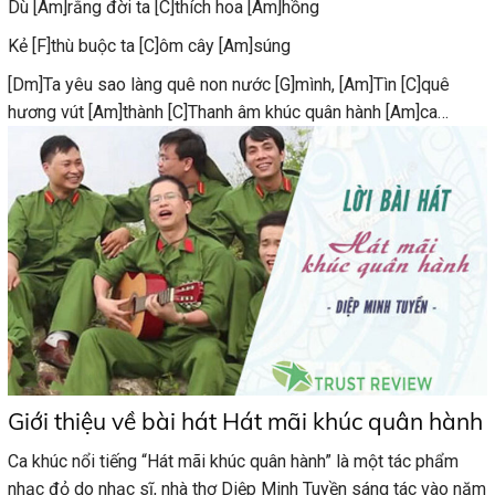
Dù [Am]rằng đời ta [C]thích hoa [Am]hồng
Kẻ [F]thù buộc ta [C]ôm cây [Am]súng
[Dm]Ta yêu sao làng quê non nước [G]mình,
[Am]Tìn [C]quê
hương vút [Am]thành
[C]Thanh âm khúc quân hành [Am]ca…
Giới thiệu về bài hát Hát mãi khúc quân hành
Ca khúc nổi tiếng “Hát mãi khúc quân hành” là một tác phẩm
nhạc đỏ do nhạc sĩ, nhà thơ Diệp Minh Tuyền sáng tác vào năm