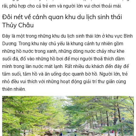
rãi, phù hợp cho cả trẻ em và người lớn vui chơi thoải mái.
Đôi nét về cảnh quan khu du lịch sinh thái
Thủy Châu
Đây là một trong những khu du lịch sinh thái lớn ở khu vực Bình
Dương. Trong khu này chủ yếu là khung cảnh tự nhiên gồm
những hồ nước trong xanh, những dòng nước chảy như khe
suối đá, đổ vào những hồ bơi để mọi người thoã thích dầm
mình trong làn nước mát lạnh. Rất nhiều du khách đến đây để
tắm suối, tắm hồ và ăn uống dọc quanh bờ hồ. Người lớn, trẻ
nhỏ đều vui thích với những hoạt động giải trí thư giãn cùng
thiên nhiên.