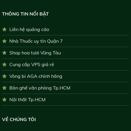
THÔNG TIN NỔI BẬT
Liên hệ quảng cáo
Nhà Thuốc uy tín Quận 7
Shop hoa tươi Vũng Tàu
Cung cấp VPS giá rẻ
Vòng bi AGA chính hãng
Bàn ghế văn phòng Tp.HCM
Nội thất Tp.HCM
VỀ CHÚNG TÔI