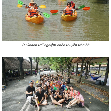
Du khách trải nghiệm chèo thuyền trên hồ