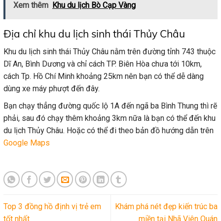
Xem thêm
Khu du lịch Bò Cạp Vàng
Địa chỉ khu du lịch sinh thái Thủy Châu
Khu du lịch sinh thái Thủy Châu nằm trên đường tỉnh 743 thuộc
Dĩ An, Bình Dương và chỉ cách TP. Biên Hòa chưa tới 10km,
cách Tp. Hồ Chí Minh khoảng 25km nên bạn có thể dễ dàng
dùng xe máy phượt đến đây.
Bạn chạy thẳng đường quốc lộ 1A đến ngã ba Bình Thung thì rẽ
phải, sau đó chạy thêm khoảng 3km nữa là bạn có thể đến khu
du lịch Thủy Châu. Hoặc có thể đi theo bản đồ hướng dẫn trên
Google Maps
Top 3 đồng hồ định vị trẻ em
Khám phá nét đẹp kiến trúc ba
tốt nhất
miền tại Nhã Viên Quán