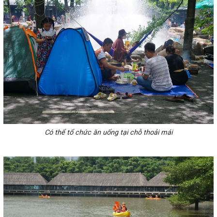
Có thể tổ chức ăn uống tại chỗ thoải mái