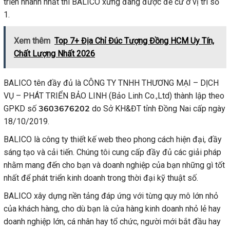
triển nhanh nhất thì BALICO xứng đáng được đề cử ở vị trí số
1.
Xem thêm
Top 7+ Địa Chỉ Đúc Tượng Đồng HCM Uy Tín,
Chất Lượng Nhất 2026
BALICO tên đầy đủ là CÔNG TY TNHH THƯƠNG MẠI – DỊCH
VỤ – PHÁT TRIỂN BẢO LINH (Bảo Linh Co.,Ltd) thành lập theo
3603676202
GPKD số
do Sở KH&ĐT tỉnh Đồng Nai cấp ngày
18/10/2019.
BALICO là công ty thiết kế web theo phong cách hiện đại, đầy
sáng tạo và cải tiến. Chúng tôi cung cấp đầy đủ các giải pháp
nhằm mang đến cho bạn và doanh nghiệp của bạn những gì tốt
nhất để phát triển kinh doanh trong thời đại kỹ thuật số.
BALICO xây dựng nền tảng đáp ứng với từng quy mô lớn nhỏ
của khách hàng, cho dù bạn là cửa hàng kinh doanh nhỏ lẻ hay
doanh nghiệp lớn, cá nhân hay tổ chức, người mới bắt đầu hay