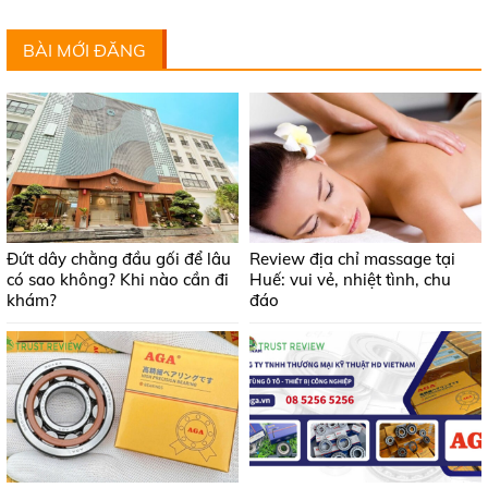
BÀI MỚI ĐĂNG
Đứt dây chằng đầu gối để lâu
Review địa chỉ massage tại
có sao không? Khi nào cần đi
Huế: vui vẻ, nhiệt tình, chu
khám?
đáo