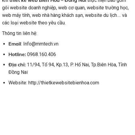
thiết kế web Biên Hòa – Đồng Nai
khi
thực hiện bao gồm
gói website doanh nghiệp, web cơ quan, website trường học,
web máy tính, web nhà hàng khách sạn, website du lịch…. và
các loại website theo yêu cầu.
Thông tin liên hệ:
Email
: Info@mmtech.vn
Hotline:
0968.160.406
Địa chỉ:
11/94, Tổ 94, Kp.13, P. Hố Nai, Tp.Biên Hòa, Tỉnh
Đồng Nai
Website: http://thietkewebsitebienhoa.com