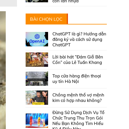
con lăn nhựa
BÀI CHỌN LỌC
ChatGPT là gì? Hướng dẫn
đăng ký và cách sử dụng
ChatGPT
Lời bài hát “Đám Giỗ Bên
Cồn” của Lê Tuấn Khang
Top cửa hàng điện thoại
uy tín Hà Nội
Chồng mệnh thổ vợ mệnh
kim có hợp nhau không?
Đừng Sử Dụng Dịch Vụ Tổ
Chức Trung Thu Trọn Gói
Nếu Bạn Không Tìm Hiểu
Kỹ 4 Điều Này