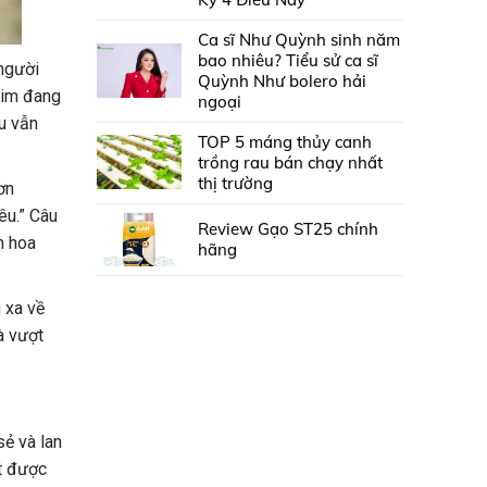
Ca sĩ Như Quỳnh sinh năm
bao nhiêu? Tiểu sử ca sĩ
 người
Quỳnh Như bolero hải
tim đang
ngoại
êu vẫn
TOP 5 máng thủy canh
trồng rau bán chạy nhất
thị trường
ơn
êu.” Câu
Review Gạo ST25 chính
h hoa
hãng
 xa về
à vượt
ẻ và lan
át được