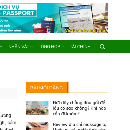
NHÂN VẬT
TỔNG HỢP
TÀI CHÍNH
BÀI MỚI ĐĂNG
Đứt dây chằng đầu gối để
lâu có sao không? Khi nào
cần đi khám?
phương
ghĩ, cảm
Review địa chỉ massage tại
chỉ đánh
Huế: vui vẻ, nhiệt tình, chu