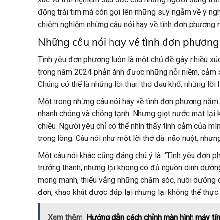
động trái tim mà còn gợi lên những suy ngẫm về ý ng
chiêm nghiệm những câu nói hay về tình đơn phương 
Những câu nói hay về tình đơn phươn
Tình yêu đơn phương luôn là một chủ đề gây nhiều xúc
trong năm 2024 phản ánh được những nỗi niềm, cảm xú
Chúng có thể là những lời than thở đau khổ, những lờ
Một trong những câu nói hay về tình đơn phương năm 
nhanh chóng và chóng tạnh. Nhưng giọt nước mắt lại ké
chiều. Người yêu chỉ có thể nhìn thấy tình cảm của mìn
trong lòng. Câu nói như một lời thở dài não nuột, nh
Một câu nói khác cũng đáng chú ý là: “Tình yêu đơn 
trưởng thành, nhưng lại không có đủ nguồn dinh dưỡn
mong manh, thiếu vắng những chăm sóc, nuôi dưỡng cần
đơn, khao khát được đáp lại nhưng lại không thể thực
Xem thêm
Hướng dẫn cách chỉnh màn hình máy tín