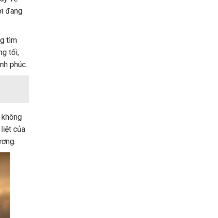
ời đang
g tìm
g tối,
nh phúc.
ứ không
liệt của
ương.