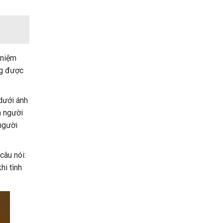
 niệm
ng được
dưới ánh
a người
người
câu nói:
hi tình