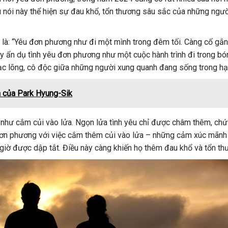
u nói này thể hiện sự đau khổ, tổn thương sâu sắc của những ngư
 là: “Yêu đơn phương như đi một mình trong đêm tối. Càng cố gắn
y ẩn dụ tình yêu đơn phương như một cuộc hành trình đi trong bón
lạc lõng, cô độc giữa những người xung quanh đang sống trong hạ
a của Park Hyung-Sik
như cắm củi vào lửa. Ngọn lửa tình yêu chỉ được châm thêm, ch
 đơn phương với việc cắm thêm củi vào lửa – những cảm xúc mãnh 
giờ được dập tắt. Điều này càng khiến họ thêm đau khổ và tổn th