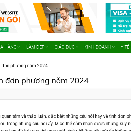
A HÀNG
LÀM ĐẸP
GIÁO DỤC
KINH DOANH
Y TẾ
nh đơn phương năm 2024
ình đơn phương năm 2024
 quan tâm và thảo luận, đặc biệt những
câu nói hay về tình đơn 
ời. Trong những câu nói ấy, ta có thể cảm nhận được những suy n
 qua hay đã trải qua tình yêu một chiều. Những câu nói ấy không 