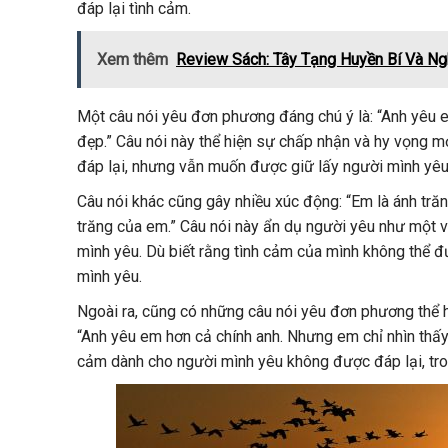
đáp lại tình cảm.
Xem thêm
Review Sách: Tây Tạng Huyền Bí Và Ng
Một câu nói yêu đơn phương đáng chú ý là: “Anh yêu 
đẹp.” Câu nói này thể hiện sự chấp nhận và hy vọng 
đáp lại, nhưng vẫn muốn được giữ lấy người mình yêu n
Câu nói khác cũng gây nhiều xúc động: “Em là ánh trăn
trăng của em.” Câu nói này ẩn dụ người yêu như một v
mình yêu. Dù biết rằng tình cảm của mình không thể 
mình yêu.
Ngoài ra, cũng có những câu nói yêu đơn phương thể h
“Anh yêu em hơn cả chính anh. Nhưng em chỉ nhìn thấy
cảm dành cho người mình yêu không được đáp lại, tron