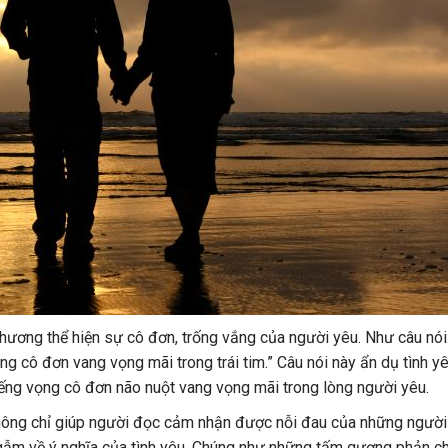
phương thể hiện sự cô đơn, trống vắng của người yêu. Như câu nói
ng cô đơn vang vọng mãi trong trái tim.” Câu nói này ẩn dụ tình y
tiếng vọng cô đơn não nuột vang vọng mãi trong lòng người yêu.
hông chỉ giúp người đọc cảm nhận được nỗi đau của những ngườ
gẫm về ý nghĩa của tình yêu. Chúng như những tấm gương phản chi