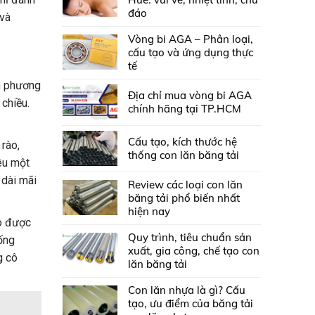
đáo
và
Vòng bi AGA – Phân loại,
cấu tạo và ứng dụng thực
tế
ơn phương
Địa chỉ mua vòng bi AGA
chiều.
chính hãng tại TP.HCM
Cấu tạo, kích thước hệ
rào,
thống con lăn băng tải
êu một
 dài mãi
Review các loại con lăn
băng tải phổ biến nhất
hiện nay
ao được
Quy trình, tiêu chuẩn sản
ống
xuất, gia công, chế tạo con
g cô
lăn băng tải
Con lăn nhựa là gì? Cấu
tạo, ưu điểm của băng tải