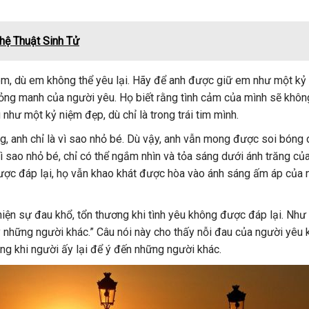
hệ Thuật Sinh Tử
em, dù em không thể yêu lại. Hãy để anh được giữ em như một kỷ
mỏng manh của người yêu. Họ biết rằng tình cảm của mình sẽ khô
hư một kỷ niệm đẹp, dù chỉ là trong trái tim mình.
g, anh chỉ là vì sao nhỏ bé. Dù vậy, anh vẫn mong được soi bóng 
ì sao nhỏ bé, chỉ có thể ngắm nhìn và tỏa sáng dưới ánh trăng củ
được đáp lại, họ vẫn khao khát được hòa vào ánh sáng ấm áp của 
iện sự đau khổ, tổn thương khi tình yêu không được đáp lại. Như 
 những người khác.” Câu nói này cho thấy nỗi đau của người yêu k
g khi người ấy lại để ý đến những người khác.