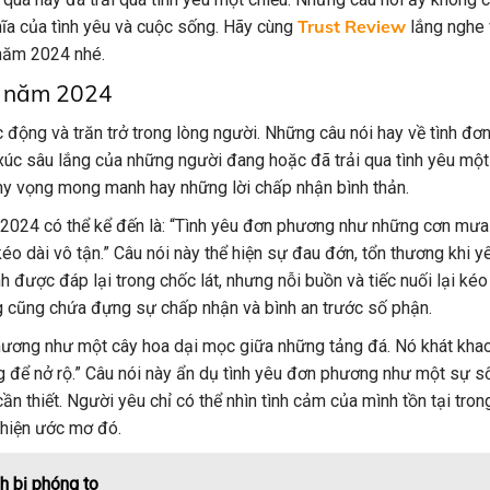
Trust Review
hĩa của tình yêu và cuộc sống. Hãy cùng
lắng nghe 
năm 2024 nhé.
g năm 2024
 động và trăn trở trong lòng người. Những câu nói hay về tình đ
c sâu lắng của những người đang hoặc đã trải qua tình yêu một 
i hy vọng mong manh hay những lời chấp nhận bình thản.
2024 có thể kể đến là: “Tình yêu đơn phương như những cơn mưa 
o dài vô tận.” Câu nói này thể hiện sự đau đớn, tổn thương khi y
h được đáp lại trong chốc lát, nhưng nỗi buồn và tiếc nuối lại kéo
ưng cũng chứa đựng sự chấp nhận và bình an trước số phận.
phương như một cây hoa dại mọc giữa những tảng đá. Nó khát kh
g để nở rộ.” Câu nói này ẩn dụ tình yêu đơn phương như một sự s
 thiết. Người yêu chỉ có thể nhìn tình cảm của mình tồn tại tron
 hiện ước mơ đó.
h bị phóng to