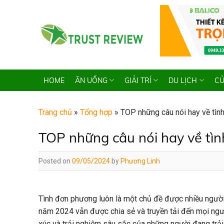
Skip
to
content
HOME
ĂN UỐNG
GIẢI TRÍ
DU LỊCH
CỬ
Trang chủ
»
Tổng hợp
»
TOP những câu nói hay về tì
TOP những câu nói hay về t
Posted on
09/05/2024
by
Phương Linh
Tình đơn phương luôn là một chủ đề được nhiều người
năm 2024 vẫn được chia sẻ và truyền tải đến mọi ngư
xúc và trải nghiệm sâu sắc của những người đang trải