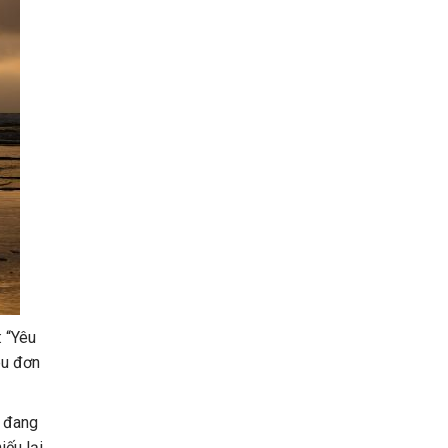
: “Yêu
êu đơn
i đang
ếu lại