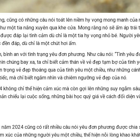
ơng, cũng có những câu nói toát lên niềm hy vọng mong manh của
hư một tia nắng xuyên qua khe cửa. Mong rằng nó sẽ ấm áp trái 
t được đáp lại tình cảm dù chỉ là một tia hy vọng nhỏ bé. Người y
 đền đáp, dù chỉ là một chút hơi ấm.
, bình an với tình trạng yêu đơn phương. Như câu nói: “Tình yêu đ
n chúng bay xa, ta chỉ biết cảm thán về vẻ đẹp tạm bợ của tình y
ân trọng vẻ đẹp thoáng qua của tình yêu một chiều, như những cán
tiếc, mà chỉ biết ngắm nhìn và chiêm ngưỡng vẻ đẹp của nó.
4 không chỉ thể hiện cảm xúc mà còn gợi lên những suy ngẫm sâu
n chiếu lại cuộc sống, những bài học quý giá về cách đối diện v
g năm 2024 cũng có rất nhiều câu nói yêu đơn phương được chia s
cảm xúc của những người yêu một chiều, thể hiện nỗi lòng khao kh