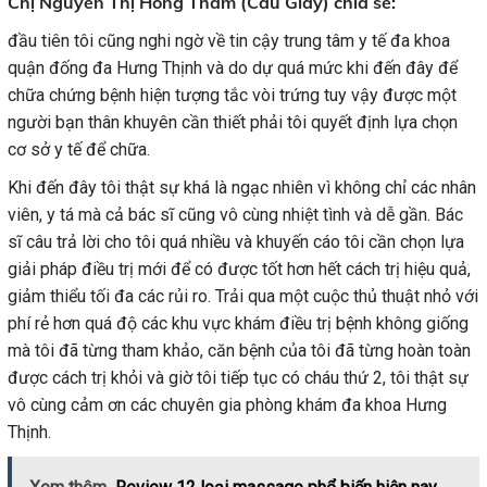
Chị Nguyễn Thị Hồng Thắm (Cầu Giấy) chia sẻ:
đầu tiên tôi cũng nghi ngờ về tin cậy trung tâm y tế đa khoa
quận đống đa Hưng Thịnh và do dự quá mức khi đến đây để
chữa chứng bệnh hiện tượng tắc vòi trứng tuy vậy được một
người bạn thân khuyên cần thiết phải tôi quyết định lựa chọn
cơ sở y tế để chữa.
Khi đến đây tôi thật sự khá là ngạc nhiên vì không chỉ các nhân
viên, y tá mà cả bác sĩ cũng vô cùng nhiệt tình và dễ gần. Bác
sĩ câu trả lời cho tôi quá nhiều và khuyến cáo tôi cần chọn lựa
giải pháp điều trị mới để có được tốt hơn hết cách trị hiệu quả,
giảm thiểu tối đa các rủi ro. Trải qua một cuộc thủ thuật nhỏ với
phí rẻ hơn quá độ các khu vực khám điều trị bệnh không giống
mà tôi đã từng tham khảo, căn bệnh của tôi đã từng hoàn toàn
được cách trị khỏi và giờ tôi tiếp tục có cháu thứ 2, tôi thật sự
vô cùng cảm ơn các chuyên gia phòng khám đa khoa Hưng
Thịnh.