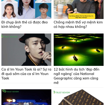
Đi chụp ảnh thẻ có được đeo
Chồng mệnh thổ vợ mệnh kim
kính không?
có hợp nhau không?
Ca sĩ Im Youn Taek là ai? Sự ra
12 bức hình du lịch ‘đẹp đến
đi quá sớm của ca sĩ Im Youn
ngỡ ngàng’ của National
Taek
Geographic càng xem càng
mê