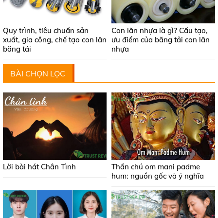
Quy trình, tiêu chuẩn sản
Con lăn nhựa là gì? Cấu tạo,
xuất, gia công, chế tạo con lăn
ưu điểm của băng tải con lăn
băng tải
nhựa
BÀI CHỌN LỌC
Lời bài hát Chân Tình
Thần chú om mani padme
hum: nguồn gốc và ý nghĩa