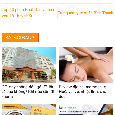
Top 10 phim Nhật Bản về tình
Trung tâm y tế quận Bình Thạnh
yêu 18+ hay nhất
BÀI MỚI ĐĂNG
Đứt dây chằng đầu gối để lâu
Review địa chỉ massage tại
có sao không? Khi nào cần đi
Huế: vui vẻ, nhiệt tình, chu
khám?
đáo