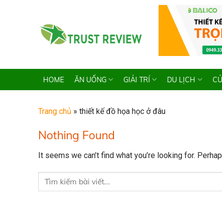
Skip
to
content
HOME
ĂN UỐNG
GIẢI TRÍ
DU LỊCH
CỬ
Trang chủ
»
thiết kế đồ họa học ở đâu
Nothing Found
It seems we can’t find what you’re looking for. Perha