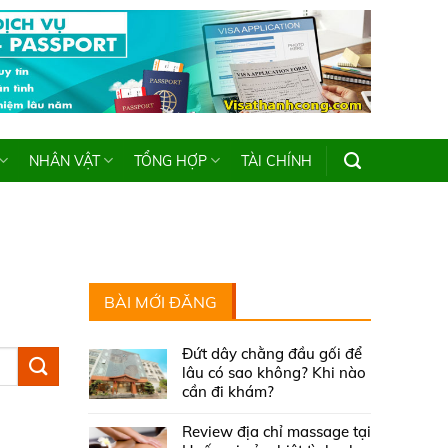
NHÂN VẬT
TỔNG HỢP
TÀI CHÍNH
BÀI MỚI ĐĂNG
Đứt dây chằng đầu gối để
lâu có sao không? Khi nào
cần đi khám?
Review địa chỉ massage tại