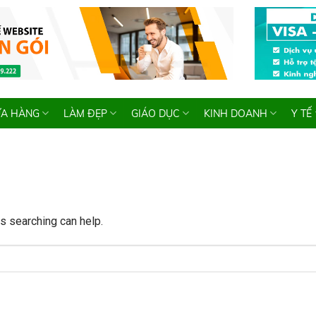
A HÀNG
LÀM ĐẸP
GIÁO DỤC
KINH DOANH
Y TẾ
ps searching can help.