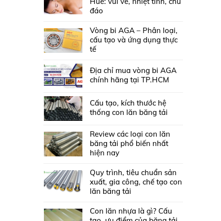
Huế: vui vẻ, nhiệt tình, chu
đáo
Vòng bi AGA – Phân loại,
cấu tạo và ứng dụng thực
tế
Địa chỉ mua vòng bi AGA
chính hãng tại TP.HCM
Cấu tạo, kích thước hệ
thống con lăn băng tải
Review các loại con lăn
băng tải phổ biến nhất
hiện nay
Quy trình, tiêu chuẩn sản
xuất, gia công, chế tạo con
lăn băng tải
Con lăn nhựa là gì? Cấu
tạo, ưu điểm của băng tải