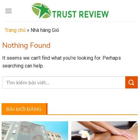
Skip
to
content
Trang chủ
»
Nhà hàng Gió
Nothing Found
It seems we can’t find what you’re looking for. Perhaps
searching can help.
BÀI MỚI ĐĂNG