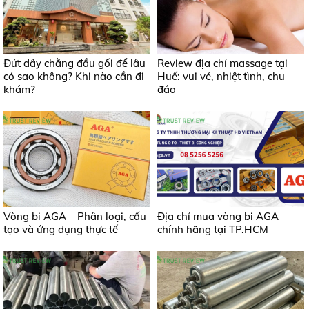
Đứt dây chằng đầu gối để lâu
Review địa chỉ massage tại
có sao không? Khi nào cần đi
Huế: vui vẻ, nhiệt tình, chu
khám?
đáo
Vòng bi AGA – Phân loại, cấu
Địa chỉ mua vòng bi AGA
tạo và ứng dụng thực tế
chính hãng tại TP.HCM