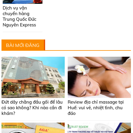
Dịch vụ vận
chuyển hàng
Trung Quốc Đức
Nguyên Express
BÀI MỚI ĐĂNG
Đứt dây chằng đầu gối để lâu
Review địa chỉ massage tại
có sao không? Khi nào cần đi
Huế: vui vẻ, nhiệt tình, chu
khám?
đáo