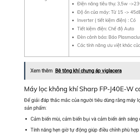
Điện năng tiêu thụ: 3,5w ->2
Độ ồn của máy: Từ 15 -> 45d
Inverter ( tiết kiệm điện) : Có
Tiết kiệm điện: Chế độ Auto
Đèn cảnh báo: Báo Plasmaclust
Các tính năng ưu việt khác củ
Xem thêm
Bê tông khí chưng áp viglacera
Máy lọc không khí Sharp FP-J40E-W có
Để giải đáp thắc mắc của người tiêu dùng rằng máy l
sản phẩm:
Cảm biến mùi, cảm biến bụi và cảm biến ánh sáng c
Tính năng hẹn giờ tự động giúp điều chỉnh phù hợp