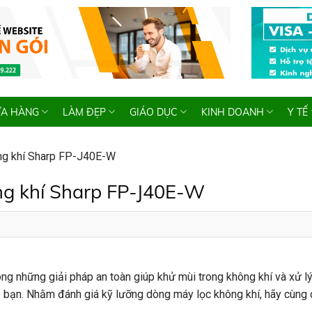
A HÀNG
LÀM ĐẸP
GIÁO DỤC
KINH DOANH
Y TẾ
hông khí Sharp FP-J40E-W
ông khí Sharp FP-J40E-W
ong những giải pháp an toàn giúp khử mùi trong không khí và xử lý
o bạn. Nhằm đánh giá kỹ lưỡng dòng máy lọc không khí, hãy cùng