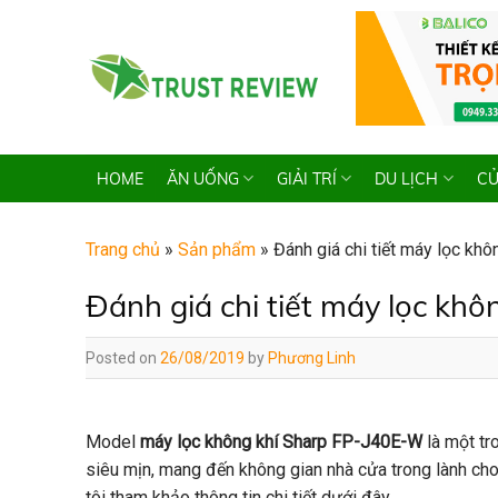
Skip
to
content
HOME
ĂN UỐNG
GIẢI TRÍ
DU LỊCH
CỬ
Trang chủ
»
Sản phẩm
»
Đánh giá chi tiết máy lọc k
Đánh giá chi tiết máy lọc kh
Posted on
26/08/2019
by
Phương Linh
Model
máy lọc không khí Sharp FP-J40E-W
là một tr
siêu mịn, mang đến không gian nhà cửa trong lành ch
tôi tham khảo thông tin chi tiết dưới đây.