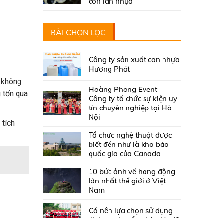
con lăn nhựa
BÀI CHỌN LỌC
Công ty sản xuất can nhựa
Hương Phát
g không
Hoàng Phong Event –
g tốn quá
Công ty tổ chức sự kiện uy
tín chuyên nghiệp tại Hà
Nội
 tích
Tổ chức nghệ thuật được
biết đến như là kho báo
quốc gia của Canada
10 bức ảnh về hang động
lớn nhất thế giới ở Việt
Nam
Có nên lựa chọn sử dụng