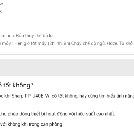
3w
B
er ion, Báo thay thế bộ lọc
a máy : Hẹn giờ tắt máy (2h, 4h, 8h),Chạy chế độ ngủ, Haze, Tự khởi
 tốt không?
ọc khí Sharp FP-J40E-W có tốt không, hãy cùng tìm hiểu tính năn
ho phép dòng thiết bị hoạt động với hiệu suất cao nhất.
 với không khi trong căn phòng.