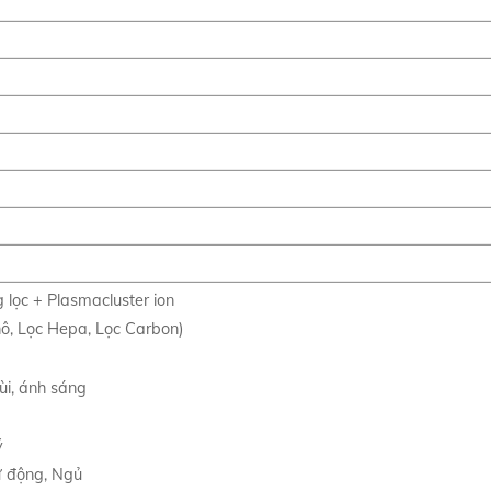
lọc + Plasmacluster ion
thô, Lọc Hepa, Lọc Carbon)
ùi, ánh sáng
ý
Tự động, Ngủ