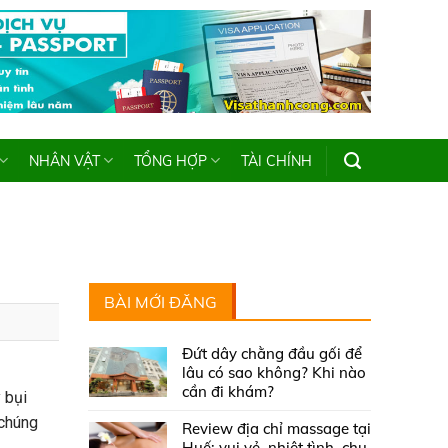
NHÂN VẬT
TỔNG HỢP
TÀI CHÍNH
BÀI MỚI ĐĂNG
Đứt dây chằng đầu gối để
lâu có sao không? Khi nào
cần đi khám?
 bụi
 chúng
Review địa chỉ massage tại
Huế: vui vẻ, nhiệt tình, chu