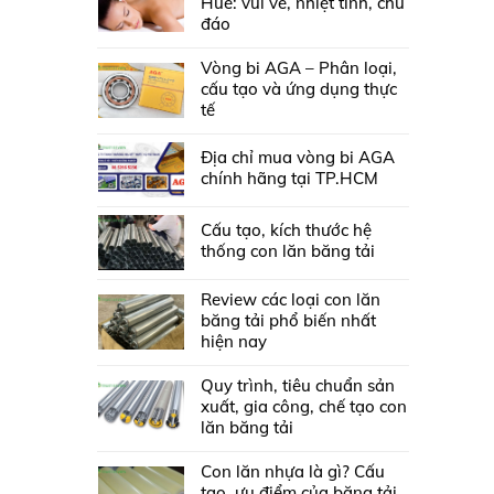
Huế: vui vẻ, nhiệt tình, chu
đáo
Vòng bi AGA – Phân loại,
cấu tạo và ứng dụng thực
tế
Địa chỉ mua vòng bi AGA
chính hãng tại TP.HCM
Cấu tạo, kích thước hệ
thống con lăn băng tải
Review các loại con lăn
băng tải phổ biến nhất
hiện nay
Quy trình, tiêu chuẩn sản
xuất, gia công, chế tạo con
lăn băng tải
Con lăn nhựa là gì? Cấu
tạo, ưu điểm của băng tải