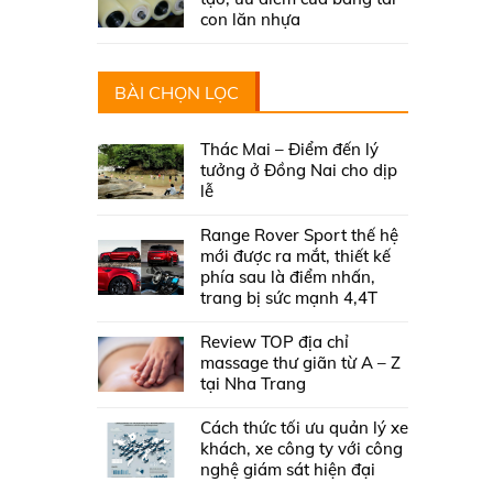
con lăn nhựa
BÀI CHỌN LỌC
Thác Mai – Điểm đến lý
tưởng ở Đồng Nai cho dịp
lễ
Range Rover Sport thế hệ
mới được ra mắt, thiết kế
phía sau là điểm nhấn,
trang bị sức mạnh 4,4T
Review TOP địa chỉ
massage thư giãn từ A – Z
tại Nha Trang
Cách thức tối ưu quản lý xe
khách, xe công ty với công
nghệ giám sát hiện đại