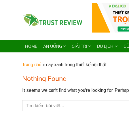
Skip
to
content
HOME
ĂN UỐNG
GIẢI TRÍ
DU LỊCH
CỬ
Trang chủ
»
cây xanh trong thiết kế nội thất
Nothing Found
It seems we can’t find what you’re looking for. Perha