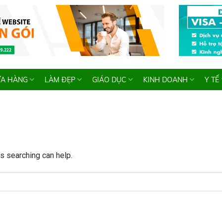
A HÀNG
LÀM ĐẸP
GIÁO DỤC
KINH DOANH
Y TẾ
ps searching can help.