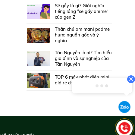
Sẽ gầy là gì? Giải nghĩa
tiếng lóng “sẽ gầy anime”
của gen Z
Thần chú om mani padme
hum: nguồn gốc và ý
nghĩa
Tần Nguyễn là ai? Tìm hiểu
gia đình và sự nghiệp của
Tần Nguyễn
TOP 6 máy phát điện mini
giá rẻ chỉ từ 2 triệu đồng