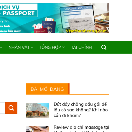
NHÂN VẬT
TỔNG HỢP
TÀI CHÍNH
BÀI MỚI ĐĂNG
Đứt dây chằng đầu gối để
lâu có sao không? Khi nào
cần đi khám?
Review địa chỉ massage tại