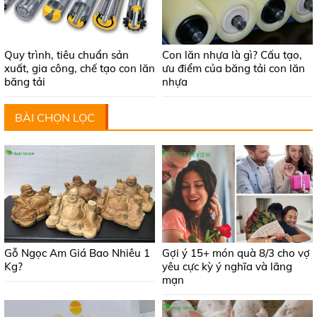
Quy trình, tiêu chuẩn sản
Con lăn nhựa là gì? Cấu tạo,
xuất, gia công, chế tạo con lăn
ưu điểm của băng tải con lăn
băng tải
nhựa
BÀI CHỌN LỌC
Gỗ Ngọc Am Giá Bao Nhiêu 1
Gợi ý 15+ món quà 8/3 cho vợ
Kg?
yêu cực kỳ ý nghĩa và lãng
mạn