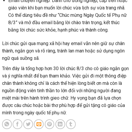
Email chuyên nghiệp: Dành cho đồng nghiệp, cấp trên hoặc
giáo viên khi bạn muốn lời chúc vừa lịch sự vừa trang nhã.
Có thể dùng tiêu đề như “Chúc mừng Ngày Quốc tế Phụ nữ
8/3” và mở đầu email bằng lời chào trân trọng, kết thúc
bằng lời chúc sức khỏe, hạnh phúc và thành công.
Lời chúc gửi qua mạng xã hội hay email vẫn nên giữ sự chân
thành, ngắn gọn và rõ ràng, tránh lan man hoặc sử dụng ngôn
ngữ quá suồng sã.
Trên đây là tổng hợp hơn 30 lời chúc 8/3 cho cô giáo ngắn gọn
và ý nghĩa nhất để bạn tham khảo. Việc gửi đi một thông điệp
chân thành không chỉ là cách thể hiện lòng biết ơn mà còn là
nguồn động viên tinh thần to lớn đối với những người đang
miệt mài trên hành trình gieo chữ. Hy vọng bạn đã lựa chọn
được câu chúc hoặc bài thơ phù hợp để gửi tặng cô giáo của
mình trong ngày quốc tế phụ nữ.