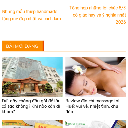
Tổng hợp những lời chúc 8/3
Những mẫu thiệp handmade
cô giáo hay và ý nghĩa nhất
tặng mẹ đẹp nhất và cách làm
2026
BÀI MỚI ĐĂNG
Đứt dây chằng đầu gối để lâu
Review địa chỉ massage tại
có sao không? Khi nào cần đi
Huế: vui vẻ, nhiệt tình, chu
khám?
đáo