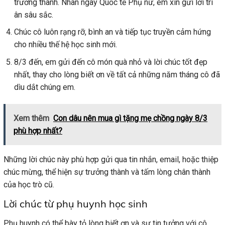
trưởng thành. Nhân ngày Quốc tế Phụ nữ, em xin gửi lời tri
ân sâu sắc.
Chúc cô luôn rạng rỡ, bình an và tiếp tục truyền cảm hứng
cho nhiều thế hệ học sinh mới.
8/3 đến, em gửi đến cô món quà nhỏ và lời chúc tốt đẹp
nhất, thay cho lòng biết ơn về tất cả những năm tháng cô đã
dìu dắt chúng em.
Xem thêm
Con dâu nên mua gì tặng mẹ chồng ngày 8/3
phù hợp nhất?
Những lời chúc này phù hợp gửi qua tin nhắn, email, hoặc thiệp
chúc mừng, thể hiện sự trưởng thành và tấm lòng chân thành
của học trò cũ.
Lời chúc từ phụ huynh học sinh
Phụ huynh có thể bày tỏ lòng biết ơn và sự tin tưởng với cô