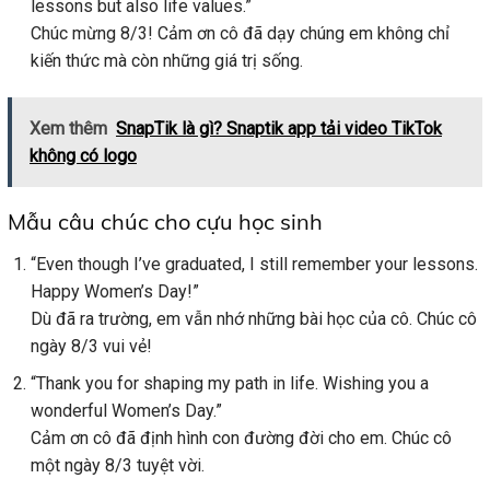
lessons but also life values.”
Chúc mừng 8/3! Cảm ơn cô đã dạy chúng em không chỉ
kiến thức mà còn những giá trị sống.
Xem thêm
SnapTik là gì? Snaptik app tải video TikTok
không có logo
Mẫu câu chúc cho cựu học sinh
“Even though I’ve graduated, I still remember your lessons.
Happy Women’s Day!”
Dù đã ra trường, em vẫn nhớ những bài học của cô. Chúc cô
ngày 8/3 vui vẻ!
“Thank you for shaping my path in life. Wishing you a
wonderful Women’s Day.”
Cảm ơn cô đã định hình con đường đời cho em. Chúc cô
một ngày 8/3 tuyệt vời.