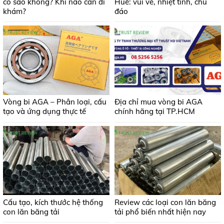
có sao không? Khi nào cần đi
Huế: vui vẻ, nhiệt tình, chu
khám?
đáo
Vòng bi AGA – Phân loại, cấu
Địa chỉ mua vòng bi AGA
tạo và ứng dụng thực tế
chính hãng tại TP.HCM
Cấu tạo, kích thước hệ thống
Review các loại con lăn băng
con lăn băng tải
tải phổ biến nhất hiện nay