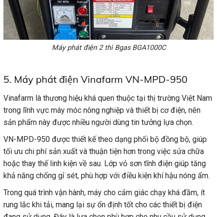
Máy phát điện 2 thì Bgas BGA1000C
5. Máy phát điện Vinafarm VN-MPD-950
Vinafarm là thương hiệu khá quen thuộc tại thị trường Việt Nam
trong lĩnh vực máy móc nông nghiệp và thiết bị cơ điện, nên
sản phẩm này được nhiều người dùng tin tưởng lựa chọn.
VN-MPD-950 được thiết kế theo dạng phối bộ đồng bộ, giúp
tối ưu chi phí sản xuất và thuận tiện hơn trong việc sửa chữa
hoặc thay thế linh kiện về sau. Lớp vỏ sơn tĩnh điện giúp tăng
khả năng chống gỉ sét, phù hợp với điều kiện khí hậu nóng ẩm.
Trong quá trình vận hành, máy cho cảm giác chạy khá đầm, ít
rung lắc khi tải, mang lại sự ổn định tốt cho các thiết bị điện
đang sử dụng. Đây là lựa chọn phù hợp cho nhu cầu sử dụng