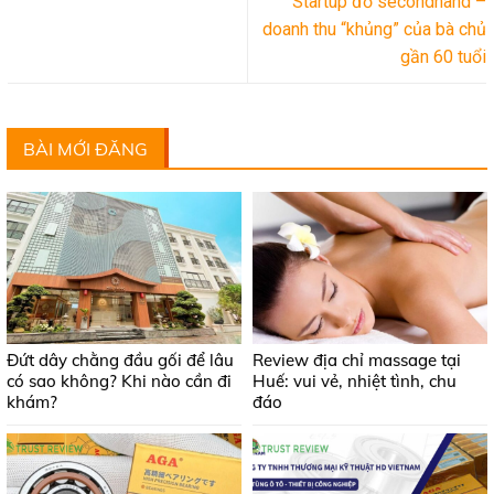
Startup đồ secondhand –
doanh thu “khủng” của bà chủ
gần 60 tuổi
BÀI MỚI ĐĂNG
Đứt dây chằng đầu gối để lâu
Review địa chỉ massage tại
có sao không? Khi nào cần đi
Huế: vui vẻ, nhiệt tình, chu
khám?
đáo