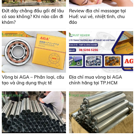
Đứt dây chằng đầu gối để lâu
Review địa chỉ massage tại
có sao không? Khi nào cần đi
Huế: vui vẻ, nhiệt tình, chu
khám?
đáo
Vòng bi AGA – Phân loại, cấu
Địa chỉ mua vòng bi AGA
tạo và ứng dụng thực tế
chính hãng tại TP.HCM