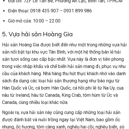
Địa chỉ: 72F Lê Tấn Bê, Phường An Lạc, Bình Tân, TP.HCM
Điện thoại: 0918 435 907 – 0931 899 986
Giờ mở cửa: 10:00 – 22:00
5. Vựa hải sản Hoàng Gia
Hải sản Hoàng Gia được biết đến như một trong những vựa hải
sản nổi bật tại khu vực Tân Bình, với một hệ thống bán lẻ hải
sản tươi sống cao cấp bậc nhất. Vựa này là đơn vị tiên phong
trong việc nhập khẩu và chế biến hải sản mang đi, phục vụ nhu
cầu của khách hàng. Nhà hàng thu hút thực khách nhờ vào danh
sách đa dạng các loại hải sản thượng hạng như bào ngư từ
Hàn Quốc và Úc, cá bơm Hàn Quốc, cá hồi phi lê từ Na Uy, cua
nâu từ Ireland, hàu từ Canada, King Crab, tôm hùm từ Úc và
Canada, cùng nhiều loại khác nữa.
Ngoài ra, vựa hải sản này cũng cung cấp những loại hải sản
được đánh bắt và nuôi trồng ngay tại Việt Nam, bao gồm ốc
nhung, ốc hương, tôm càng xanh, nghêu hai cồi, nghêu biển, sò