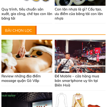
Quy trình, tiêu chuẩn sản
Con lăn nhựa là gì? Cấu tạo,
xuất, gia công, chế tạo con lăn
ưu điểm của băng tải con lăn
băng tải
nhựa
BÀI CHỌN LỌC
Review những địa điểm
Đế Mobile – cửa hàng mua
massage quận Gò Vấp
bán smartphone uy tín tại
Biên Hoà