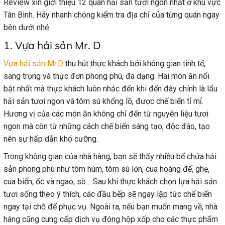
Review xin giới thiệu 12 quán hải sản tươi ngon nhất ở khu vực
Tân Bình. Hãy nhanh chóng kiểm tra địa chỉ của từng quán ngay
bên dưới nhé
1. Vựa hải sản Mr. D
Vựa hải sản Mr.D
thu hút thực khách bởi không gian tinh tế,
sang trọng và thực đơn phong phú, đa dạng. Hai món ăn nổi
bật nhất mà thực khách luôn nhắc đến khi đến đây chính là lẩu
hải sản tươi ngon và tôm sú khổng lồ, được chế biến tỉ mỉ.
Hương vị của các món ăn không chỉ đến từ nguyên liệu tươi
ngon mà còn từ những cách chế biến sáng tạo, độc đáo, tạo
nên sự hấp dẫn khó cưỡng.
Trong không gian của nhà hàng, bạn sẽ thấy nhiều bể chứa hải
sản phong phú như tôm hùm, tôm sú lớn, cua hoàng đế, ghẹ,
cua biển, ốc và ngao, sò… Sau khi thực khách chọn lựa hải sản
tươi sống theo ý thích, các đầu bếp sẽ ngay lập tức chế biến
ngay tại chỗ để phục vụ. Ngoài ra, nếu bạn muốn mang về, nhà
hàng cũng cung cấp dịch vụ đóng hộp xốp cho các thực phẩm