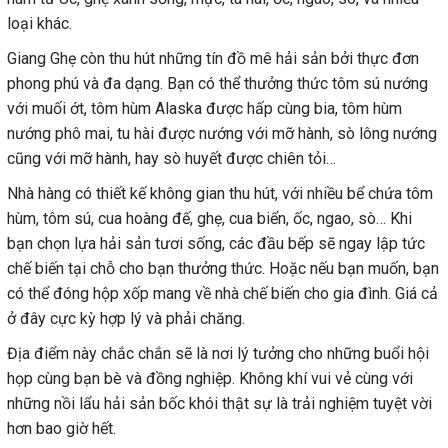
loại khác.
Giang Ghẹ còn thu hút những tín đồ mê hải sản bởi thực đơn
phong phú và đa dạng. Bạn có thể thưởng thức tôm sú nướng
với muối ớt, tôm hùm Alaska được hấp cùng bia, tôm hùm
nướng phô mai, tu hài được nướng với mỡ hành, sò lông nướng
cũng với mỡ hành, hay sò huyết được chiên tỏi…
Nhà hàng có thiết kế không gian thu hút, với nhiều bể chứa tôm
hùm, tôm sú, cua hoàng đế, ghẹ, cua biển, ốc, ngao, sò… Khi
bạn chọn lựa hải sản tươi sống, các đầu bếp sẽ ngay lập tức
chế biến tại chỗ cho bạn thưởng thức. Hoặc nếu bạn muốn, bạn
có thể đóng hộp xốp mang về nhà chế biến cho gia đình. Giá cả
ở đây cực kỳ hợp lý và phải chăng.
Địa điểm này chắc chắn sẽ là nơi lý tưởng cho những buổi hội
họp cùng bạn bè và đồng nghiệp. Không khí vui vẻ cùng với
những nồi lẩu hải sản bốc khói thật sự là trải nghiệm tuyệt vời
hơn bao giờ hết.