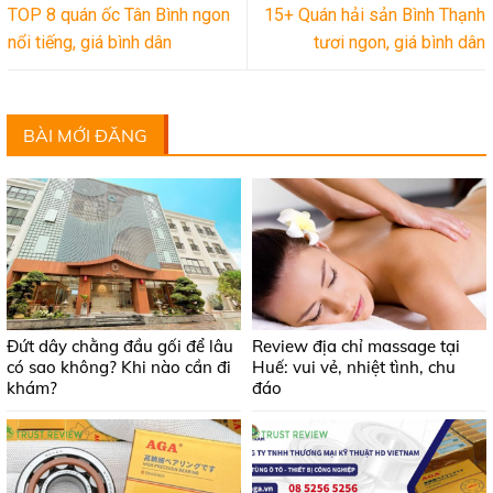
TOP 8 quán ốc Tân Bình ngon
15+ Quán hải sản Bình Thạnh
nổi tiếng, giá bình dân
tươi ngon, giá bình dân
BÀI MỚI ĐĂNG
Đứt dây chằng đầu gối để lâu
Review địa chỉ massage tại
có sao không? Khi nào cần đi
Huế: vui vẻ, nhiệt tình, chu
khám?
đáo