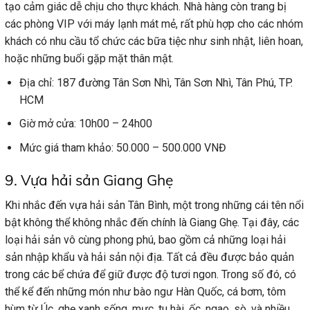
tạo cảm giác dễ chịu cho thực khách. Nhà hàng còn trang bị
các phòng VIP với máy lạnh mát mẻ, rất phù hợp cho các nhóm
khách có nhu cầu tổ chức các bữa tiệc như sinh nhật, liên hoan,
hoặc những buổi gặp mặt thân mật.
Địa chỉ: 187 đường Tân Sơn Nhì, Tân Sơn Nhì, Tân Phú, TP.
HCM
Giờ mở cửa: 10h00 – 24h00
Mức giá tham khảo: 50.000 – 500.000 VNĐ
9. Vựa hải sản Giang Ghẹ
Khi nhắc đến vựa hải sản Tân Bình, một trong những cái tên nổi
bật không thể không nhắc đến chính là Giang Ghẹ. Tại đây, các
loại hải sản vô cùng phong phú, bao gồm cả những loại hải
sản nhập khẩu và hải sản nội địa. Tất cả đều được bảo quản
trong các bể chứa để giữ được độ tươi ngon. Trong số đó, có
thể kể đến những món như bào ngư Hàn Quốc, cá bơm, tôm
hùm từ Úc, ghẹ xanh sống, mực, tu hài, ốc, ngao, sò, và nhiều