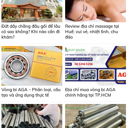
Đứt dây chằng đầu gối để lâu
Review địa chỉ massage tại
có sao không? Khi nào cần đi
Huế: vui vẻ, nhiệt tình, chu
khám?
đáo
Vòng bi AGA – Phân loại, cấu
Địa chỉ mua vòng bi AGA
tạo và ứng dụng thực tế
chính hãng tại TP.HCM