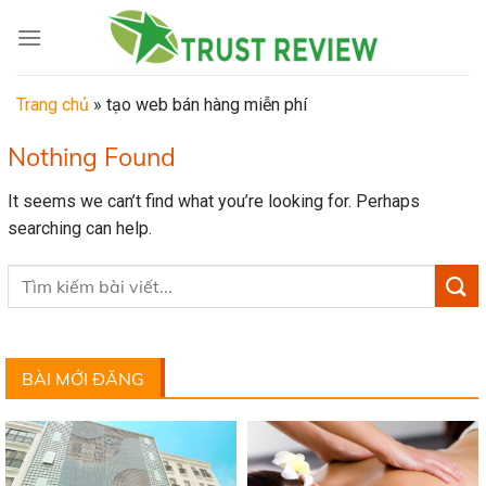
Skip
to
content
Trang chủ
»
tạo web bán hàng miễn phí
Nothing Found
It seems we can’t find what you’re looking for. Perhaps
searching can help.
BÀI MỚI ĐĂNG