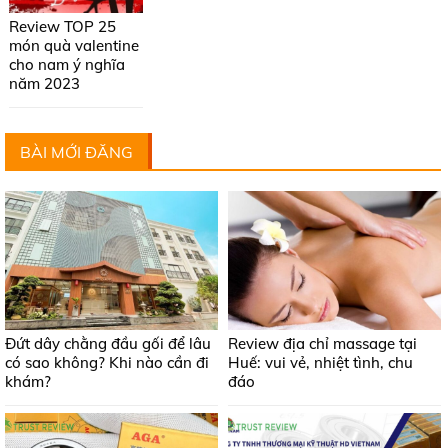
Review TOP 25
món quà valentine
cho nam ý nghĩa
năm 2023
BÀI MỚI ĐĂNG
Đứt dây chằng đầu gối để lâu
Review địa chỉ massage tại
có sao không? Khi nào cần đi
Huế: vui vẻ, nhiệt tình, chu
khám?
đáo