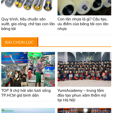
Quy trình, tiêu chuẩn sản
Con lăn nhựa là gì? Cấu tạo,
xuất, gia công, chế tạo con lăn
ưu điểm của băng tải con lăn
băng tải
nhựa
BÀI CHỌN LỌC
TOP 9 chợ hải sản tươi sống
YumiAcademy – trung tâm
TP.HCM giá bình dân
đào tạo phun xăm thẩm mỹ
tại Hà Nội