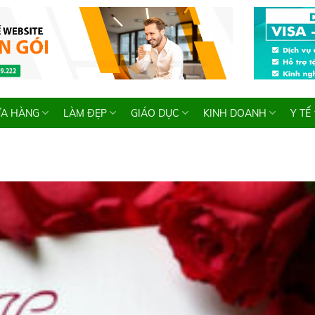
A HÀNG
LÀM ĐẸP
GIÁO DỤC
KINH DOANH
Y TẾ