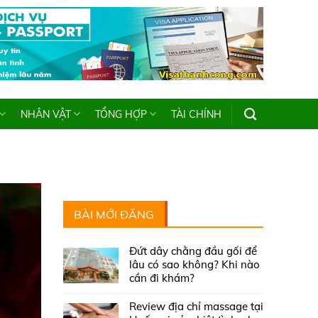
NHÂN VẬT
TỔNG HỢP
TÀI CHÍNH
BÀI MỚI ĐĂNG
Đứt dây chằng đầu gối để
lâu có sao không? Khi nào
cần đi khám?
Review địa chỉ massage tại