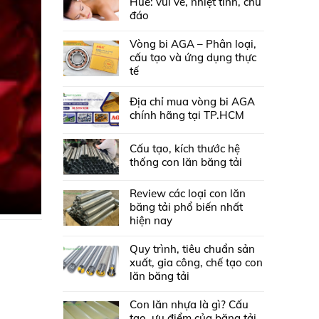
Huế: vui vẻ, nhiệt tình, chu
đáo
Vòng bi AGA – Phân loại,
cấu tạo và ứng dụng thực
tế
Địa chỉ mua vòng bi AGA
chính hãng tại TP.HCM
Cấu tạo, kích thước hệ
thống con lăn băng tải
Review các loại con lăn
băng tải phổ biến nhất
hiện nay
Quy trình, tiêu chuẩn sản
xuất, gia công, chế tạo con
lăn băng tải
Con lăn nhựa là gì? Cấu
tạo, ưu điểm của băng tải