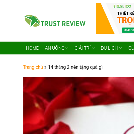
Skip
to
content
HOME
ĂN UỐNG
GIẢI TRÍ
DU LỊCH
CỬ
Trang chủ
»
14 tháng 2 nên tặng quà gì