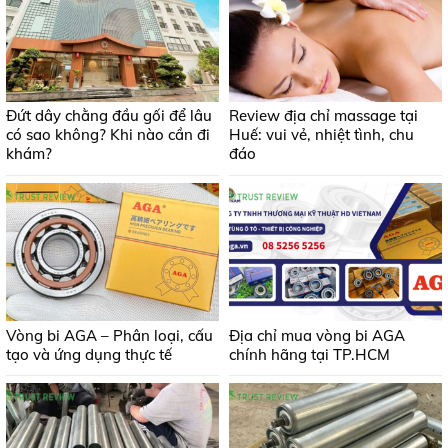
Đứt dây chằng đầu gối để lâu
Review địa chỉ massage tại
có sao không? Khi nào cần đi
Huế: vui vẻ, nhiệt tình, chu
khám?
đáo
Vòng bi AGA – Phân loại, cấu
Địa chỉ mua vòng bi AGA
tạo và ứng dụng thực tế
chính hãng tại TP.HCM