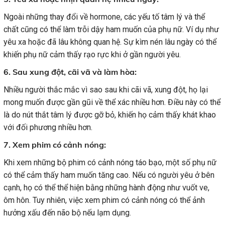
Ngoài những thay đổi về hormone, các yếu tố tâm lý và thể
chất cũng có thể làm trỗi dậy ham muốn của phụ nữ. Ví dụ như
yêu xa hoặc đã lâu không quan hệ. Sự kìm nén lâu ngày có thể
khiến phụ nữ cảm thấy rạo rực khi ở gần người yêu.
6. Sau xung đột, cãi vã và làm hòa:
Nhiều người thắc mắc vì sao sau khi cãi vã, xung đột, họ lại
mong muốn được gần gũi về thể xác nhiều hơn. Điều này có thể
là do nút thắt tâm lý được gỡ bỏ, khiến họ cảm thấy khát khao
với đối phương nhiều hơn.
7. Xem phim có cảnh nóng:
Khi xem những bộ phim có cảnh nóng táo bạo, một số phụ nữ
có thể cảm thấy ham muốn tăng cao. Nếu có người yêu ở bên
cạnh, họ có thể thể hiện bằng những hành động như vuốt ve,
ôm hôn. Tuy nhiên, việc xem phim có cảnh nóng có thể ảnh
hưởng xấu đến não bộ nếu lạm dụng.