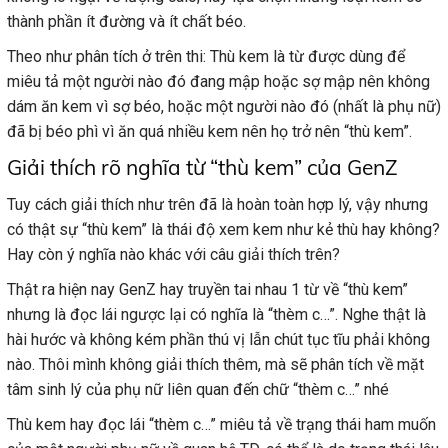
thành phần ít đường và ít chất béo.
Theo như phân tích ở trên thi: Thù kem là từ được dùng để
miêu tả một người nào đó đang mập hoặc sợ mập nên không
dám ăn kem vì sợ béo, hoặc một người nào đó (nhất là phụ nữ)
đã bị béo phì vì ăn quá nhiều kem nên họ trở nên “thù kem”.
Giải thích rõ nghĩa từ “thù kem” của GenZ
Tuy cách giải thích như trên đã là hoàn toàn hợp lý, vậy nhưng
có thật sự “thù kem” là thái độ xem kem như kẻ thù hay không?
Hay còn ý nghĩa nào khác với câu giải thích trên?
Thật ra hiện nay GenZ hay truyền tai nhau 1 từ về “thù kem”
nhưng là đọc lái ngược lại có nghĩa là “thèm c…”. Nghe thật là
hài hước và không kém phần thú vị lẫn chút tục tĩu phải không
nào. Thôi mình không giải thích thêm, mà sẽ phân tích về mặt
tâm sinh lý của phụ nữ liên quan đến chữ “thèm c…” nhé
Thù kem hay đọc lái “thèm c…” miêu tả về trạng thái ham muốn