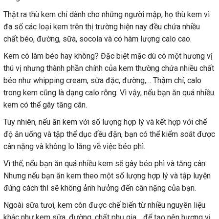
Thật ra thù kem chỉ dành cho những người mập, họ thù kem vì
đa số các loại kem trên thị trường hiện nay đều chứa nhiều
chất béo, đường, sữa, socola và có hàm lượng calo cao.
Kem có làm béo hay không? Đặc biệt mặc dù có một hương vị
thú vị nhưng thành phần chính của kem thường chứa nhiều chất
béo như whipping cream, sữa đặc, đường,… Thậm chí, calo
trong kem cũng là dạng calo rỗng. Vì vậy, nếu bạn ăn quá nhiều
kem có thể gây tăng cân.
Tuy nhiên, nếu ăn kem với số lượng hợp lý và kết hợp với chế
độ ăn uống và tập thể dục đều đặn, bạn có thể kiểm soát được
cân nặng và không lo lắng về việc béo phì.
Vì thế, nếu bạn ăn quá nhiều kem sẽ gây béo phì và tăng cân.
Nhưng nếu bạn ăn kem theo một số lượng hợp lý và tập luyện
đúng cách thì sẽ không ảnh hưởng đến cân nặng của bạn.
Ngoài sữa tươi, kem còn được chế biến từ nhiều nguyên liệu
khác như kem sữa, đường, chất phụ gia… để tạo nên hương vị