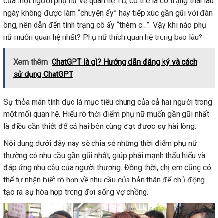
của một người phụ nữ về quan hệ TD, có thể là do trạng thái lâu
ngày không được làm “chuyện ấy” hay tiếp xúc gần gũi với đàn
ông, nên dẫn đến tình trạng cô ấy “thèm c…”. Vậy khi nào phụ
nữ muốn quan hệ nhất? Phụ nữ thích quan hệ trong bao lâu?
Xem thêm
ChatGPT là gì? Hướng dẫn đăng ký và cách
sử dụng ChatGPT
Sự thỏa mãn tình dục là mục tiêu chung của cả hai người trong
một mối quan hệ. Hiểu rõ thời điểm phụ nữ muốn gần gũi nhất
là điều cần thiết để cả hai bên cùng đạt được sự hài lòng.
Nội dung dưới đây này sẽ chia sẻ những thời điểm phụ nữ
thường có nhu cầu gần gũi nhất, giúp phái mạnh thấu hiểu và
đáp ứng nhu cầu của người thương. Đồng thời, chị em cũng có
thể tự nhận biết rõ hơn về nhu cầu của bản thân để chủ động
tạo ra sự hòa hợp trong đời sống vợ chồng.