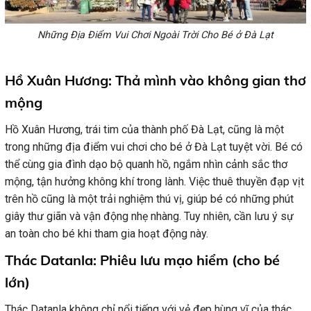
Những Địa Điểm Vui Chơi Ngoài Trời Cho Bé ở Đà Lạt
Hồ Xuân Hương: Thả mình vào không gian thơ
mộng
Hồ Xuân Hương, trái tim của thành phố Đà Lạt, cũng là một
trong những địa điểm vui chơi cho bé ở Đà Lạt tuyệt vời. Bé có
thể cùng gia đình dạo bộ quanh hồ, ngắm nhìn cảnh sắc thơ
mộng, tận hưởng không khí trong lành. Việc thuê thuyền đạp vịt
trên hồ cũng là một trải nghiệm thú vị, giúp bé có những phút
giây thư giãn và vận động nhẹ nhàng. Tuy nhiên, cần lưu ý sự
an toàn cho bé khi tham gia hoạt động này.
Thác Datanla: Phiêu lưu mạo hiểm (cho bé
lớn)
Thác Datanla không chỉ nổi tiếng với vẻ đẹp hùng vĩ của thác