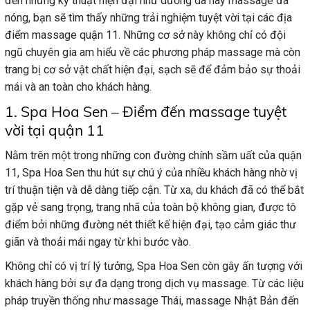
đến những kỹ thuật hiện đại như dưỡng da hay massage đá
nóng, bạn sẽ tìm thấy những trải nghiệm tuyệt vời tại các
địa
điểm massage quận 11
. Những cơ sở này không chỉ có đội
ngũ chuyên gia am hiểu về các phương pháp massage mà còn
trang bị cơ sở vật chất hiện đại, sạch sẽ để đảm bảo sự thoải
mái và an toàn cho khách hàng.
1. Spa Hoa Sen – Điểm đến massage tuyệt
vời tại quận 11
Nằm trên một trong những con đường chính sầm uất của quận
11, Spa Hoa Sen thu hút sự chú ý của nhiều khách hàng nhờ vị
trí thuận tiện và dễ dàng tiếp cận. Từ xa, du khách đã có thể bắt
gặp vẻ sang trọng, trang nhã của toàn bộ không gian, được tô
điểm bởi những đường nét thiết kế hiện đại, tạo cảm giác thư
giãn và thoải mái ngay từ khi bước vào.
Không chỉ có vị trí lý tưởng, Spa Hoa Sen còn gây ấn tượng với
khách hàng bởi sự đa dạng trong dịch vụ massage. Từ các liệu
pháp truyền thống như massage Thái, massage Nhật Bản đến