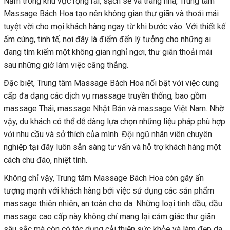
Nằm trong khu vực rộng rãi, sạch sẽ và trang nhã, Trung tâm
Massage Bách Hoa tạo nên không gian thư giãn và thoải mái
tuyệt vời cho mọi khách hàng ngay từ khi bước vào. Với thiết kế
ấm cúng, tinh tế, nơi đây là điểm đến lý tưởng cho những ai
đang tìm kiếm một không gian nghỉ ngơi, thư giãn thoải mái
sau những giờ làm việc căng thẳng.
Đặc biệt, Trung tâm Massage Bách Hoa nổi bật với việc cung
cấp đa dạng các dịch vụ massage truyền thống, bao gồm
massage Thái, massage Nhật Bản và massage Việt Nam. Nhờ
vậy, du khách có thể dễ dàng lựa chọn những liệu pháp phù hợp
với nhu cầu và sở thích của mình. Đội ngũ nhân viên chuyên
nghiệp tại đây luôn sẵn sàng tư vấn và hỗ trợ khách hàng một
cách chu đáo, nhiệt tình.
Không chỉ vậy, Trung tâm Massage Bách Hoa còn gây ấn
tượng mạnh với khách hàng bởi việc sử dụng các sản phẩm
massage thiên nhiên, an toàn cho da. Những loại tinh dầu, dầu
massage cao cấp này không chỉ mang lại cảm giác thư giãn
sâu sắc mà còn có tác dụng cải thiện sức khỏe và làm đẹp da