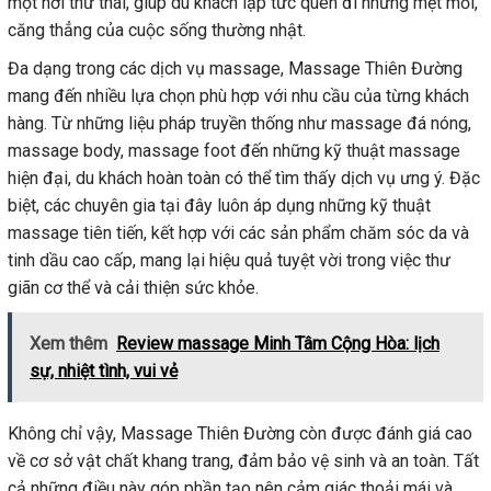
một nơi thư thái, giúp du khách lập tức quên đi những mệt mỏi,
căng thẳng của cuộc sống thường nhật.
Đa dạng trong các dịch vụ massage, Massage Thiên Đường
mang đến nhiều lựa chọn phù hợp với nhu cầu của từng khách
hàng. Từ những liệu pháp truyền thống như massage đá nóng,
massage body, massage foot đến những kỹ thuật massage
hiện đại, du khách hoàn toàn có thể tìm thấy dịch vụ ưng ý. Đặc
biệt, các chuyên gia tại đây luôn áp dụng những kỹ thuật
massage tiên tiến, kết hợp với các sản phẩm chăm sóc da và
tinh dầu cao cấp, mang lại hiệu quả tuyệt vời trong việc thư
giãn cơ thể và cải thiện sức khỏe.
Xem thêm
Review massage Minh Tâm Cộng Hòa: lịch
sự, nhiệt tình, vui vẻ
Không chỉ vậy, Massage Thiên Đường còn được đánh giá cao
về cơ sở vật chất khang trang, đảm bảo vệ sinh và an toàn. Tất
cả những điều này góp phần tạo nên cảm giác thoải mái và