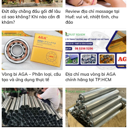
Đứt dây chằng đầu gối để lâu
Review địa chỉ massage tại
có sao không? Khi nào cần đi
Huế: vui vẻ, nhiệt tình, chu
khám?
đáo
Vòng bi AGA – Phân loại, cấu
Địa chỉ mua vòng bi AGA
tạo và ứng dụng thực tế
chính hãng tại TP.HCM