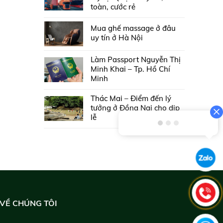
toàn, cước rẻ
Mua ghế massage ở đâu
uy tín ở Hà Nội
Làm Passport Nguyễn Thị
Minh Khai – Tp. Hồ Chí
Minh
Thác Mai – Điểm đến lý
tưởng ở Đồng Nai cho dịp
lễ
VỀ CHÚNG TÔI