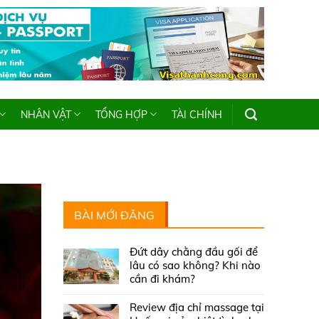
NHÂN VẬT
TỔNG HỢP
TÀI CHÍNH
BÀI MỚI ĐĂNG
Đứt dây chằng đầu gối để
lâu có sao không? Khi nào
cần đi khám?
Review địa chỉ massage tại