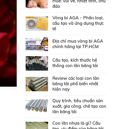
Huế: vui vẻ, nhiệt tình, chu
đáo
Vòng bi AGA – Phân loại,
cấu tạo và ứng dụng thực
tế
Địa chỉ mua vòng bi AGA
chính hãng tại TP.HCM
Cấu tạo, kích thước hệ
thống con lăn băng tải
Review các loại con lăn
băng tải phổ biến nhất
hiện nay
Quy trình, tiêu chuẩn sản
xuất, gia công, chế tạo con
lăn băng tải
Con lăn nhựa là gì? Cấu
tạo, ưu điểm của băng tải