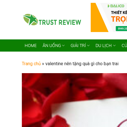
Skip
to
content
HOME
ĂN UỐNG
GIẢI TRÍ
DU LỊCH
CỬ
Trang chủ
»
valentine nên tặng quà gì cho bạn trai