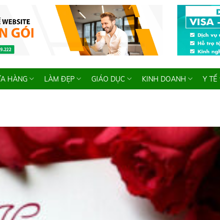
A HÀNG
LÀM ĐẸP
GIÁO DỤC
KINH DOANH
Y TẾ