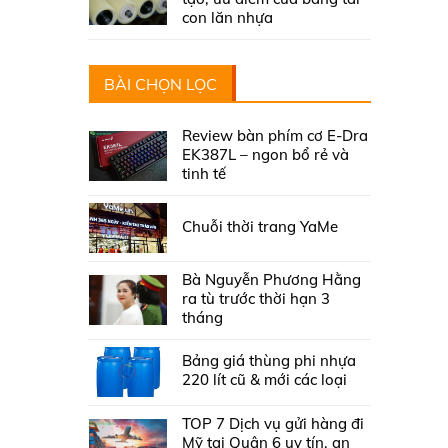
con lăn nhựa
BÀI CHỌN LỌC
Review bàn phím cơ E-Dra
EK387L – ngon bổ rẻ và
tinh tế
Chuỗi thời trang YaMe
Bà Nguyễn Phương Hằng
ra tù trước thời hạn 3
tháng
Bảng giá thùng phi nhựa
220 lít cũ & mới các loại
TOP 7 Dịch vụ gửi hàng đi
Mỹ tại Quận 6 uy tín, an