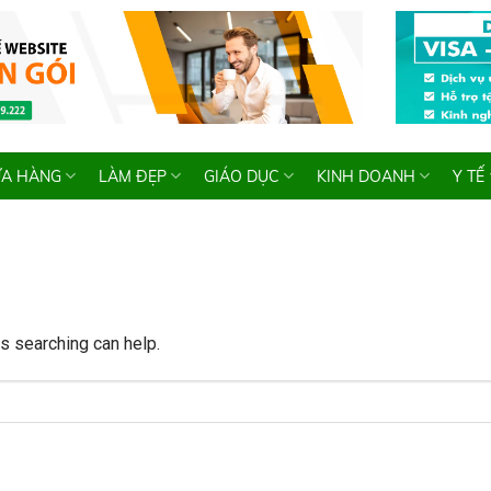
A HÀNG
LÀM ĐẸP
GIÁO DỤC
KINH DOANH
Y TẾ
ps searching can help.