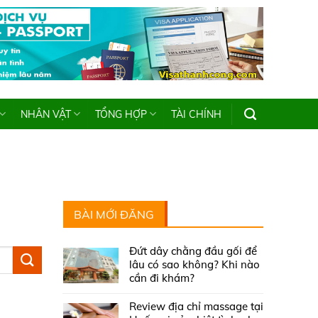
NHÂN VẬT
TỔNG HỢP
TÀI CHÍNH
BÀI MỚI ĐĂNG
Đứt dây chằng đầu gối để
lâu có sao không? Khi nào
cần đi khám?
Review địa chỉ massage tại