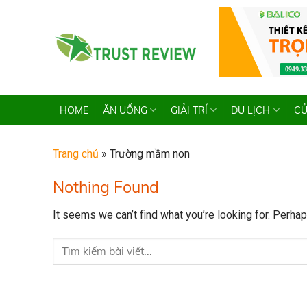
Skip
to
content
HOME
ĂN UỐNG
GIẢI TRÍ
DU LỊCH
CỬ
Trang chủ
»
Trường mầm non
Nothing Found
It seems we can’t find what you’re looking for. Perha