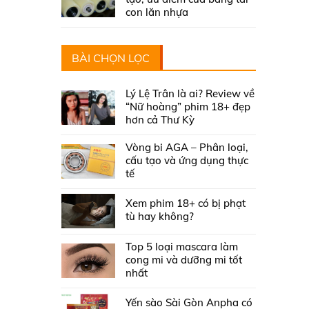
con lăn nhựa
BÀI CHỌN LỌC
Lý Lệ Trân là ai? Review về
“Nữ hoàng” phim 18+ đẹp
hơn cả Thư Kỳ
Vòng bi AGA – Phân loại,
cấu tạo và ứng dụng thực
tế
Xem phim 18+ có bị phạt
tù hay không?
Top 5 loại mascara làm
cong mi và dưỡng mi tốt
nhất
Yến sào Sài Gòn Anpha có