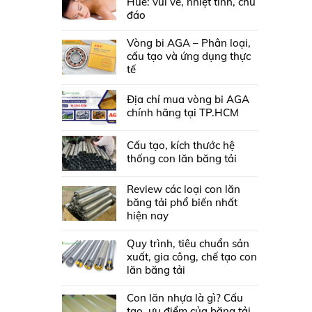
Huế: vui vẻ, nhiệt tình, chu
đáo
Vòng bi AGA – Phân loại,
cấu tạo và ứng dụng thực
tế
Địa chỉ mua vòng bi AGA
chính hãng tại TP.HCM
Cấu tạo, kích thước hệ
thống con lăn băng tải
Review các loại con lăn
băng tải phổ biến nhất
hiện nay
Quy trình, tiêu chuẩn sản
xuất, gia công, chế tạo con
lăn băng tải
Con lăn nhựa là gì? Cấu
tạo, ưu điểm của băng tải