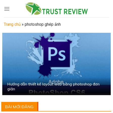
Skip
to
content
Trang chủ
»
photoshop ghép ảnh
Hướng dẫn thiết kế layout web bằng photoshop đơn
giản
BÀI MỚI ĐĂNG