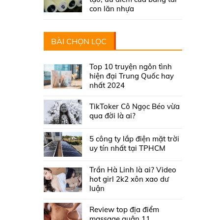
con lăn nhựa
BÀI CHỌN LỌC
Top 10 truyện ngôn tình
hiện đại Trung Quốc hay
nhất 2024
TikToker Cô Ngọc Béo vừa
qua đời là ai?
5 công ty lắp điện mặt trời
uy tín nhất tại TPHCM
Trần Hà Linh là ai? Video
hot girl 2k2 xôn xao dư
luận
Review top địa điểm
massage quận 11