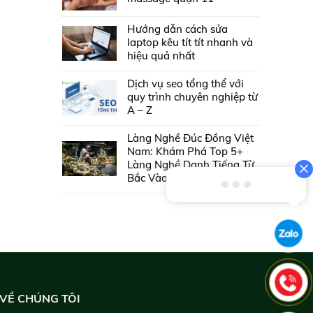
Hướng dẫn cách sửa
laptop kêu tít tít nhanh và
hiệu quả nhất
Dịch vụ seo tổng thể với
quy trình chuyên nghiệp từ
A – Z
Làng Nghề Đúc Đồng Việt
Nam: Khám Phá Top 5+
Làng Nghề Danh Tiếng Từ
Bắc Vào Nam
VỀ CHÚNG TÔI