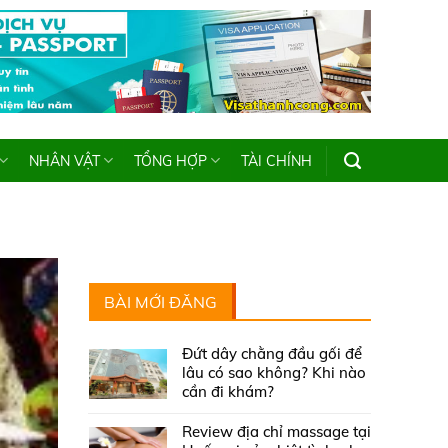
NHÂN VẬT
TỔNG HỢP
TÀI CHÍNH
BÀI MỚI ĐĂNG
Đứt dây chằng đầu gối để
lâu có sao không? Khi nào
cần đi khám?
Review địa chỉ massage tại