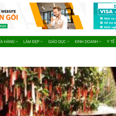
A HÀNG
LÀM ĐẸP
GIÁO DỤC
KINH DOANH
Y TẾ