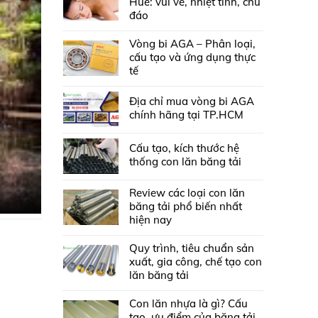
Huế: vui vẻ, nhiệt tình, chu
đáo
Vòng bi AGA – Phân loại,
cấu tạo và ứng dụng thực
tế
Địa chỉ mua vòng bi AGA
chính hãng tại TP.HCM
Cấu tạo, kích thước hệ
thống con lăn băng tải
Review các loại con lăn
băng tải phổ biến nhất
hiện nay
Quy trình, tiêu chuẩn sản
xuất, gia công, chế tạo con
lăn băng tải
Con lăn nhựa là gì? Cấu
tạo, ưu điểm của băng tải