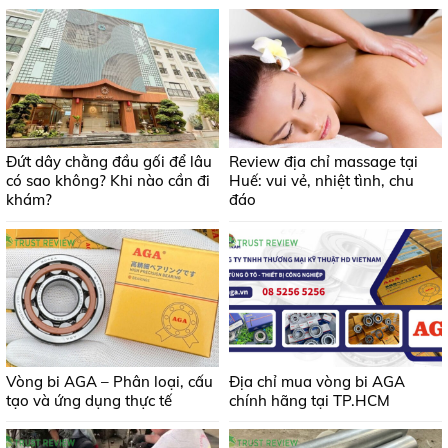
Đứt dây chằng đầu gối để lâu
Review địa chỉ massage tại
có sao không? Khi nào cần đi
Huế: vui vẻ, nhiệt tình, chu
khám?
đáo
Vòng bi AGA – Phân loại, cấu
Địa chỉ mua vòng bi AGA
tạo và ứng dụng thực tế
chính hãng tại TP.HCM