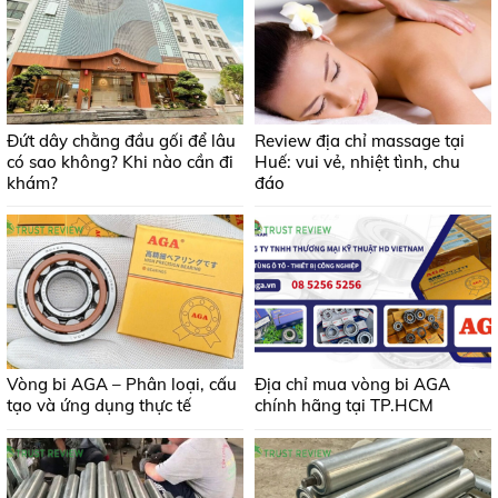
Đứt dây chằng đầu gối để lâu
Review địa chỉ massage tại
có sao không? Khi nào cần đi
Huế: vui vẻ, nhiệt tình, chu
khám?
đáo
Vòng bi AGA – Phân loại, cấu
Địa chỉ mua vòng bi AGA
tạo và ứng dụng thực tế
chính hãng tại TP.HCM