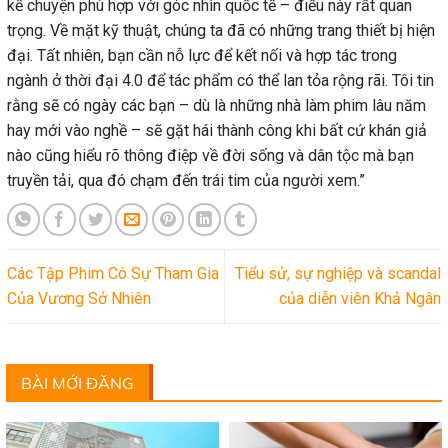
kể chuyện phù hợp với góc nhìn quốc tế – điều này rất quan
trọng. Về mặt kỹ thuật, chúng ta đã có những trang thiết bị hiện
đại. Tất nhiên, bạn cần nỗ lực để kết nối và hợp tác trong
ngành ở thời đại 4.0 để tác phẩm có thể lan tỏa rộng rãi. Tôi tin
rằng sẽ có ngày các bạn – dù là những nhà làm phim lâu năm
hay mới vào nghề – sẽ gặt hái thành công khi bất cứ khán giả
nào cũng hiểu rõ thông điệp về đời sống và dân tộc mà bạn
truyền tải, qua đó chạm đến trái tim của người xem.”
Các Tập Phim Có Sự Tham Gia
Tiểu sử, sự nghiệp và scandal
Của Vương Sở Nhiên
của diễn viên Khả Ngân
BÀI MỚI ĐĂNG