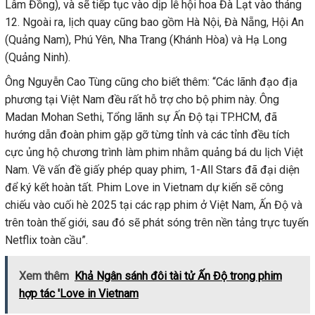
Lâm Đồng), và sẽ tiếp tục vào dịp lễ hội hoa Đà Lạt vào tháng
12. Ngoài ra, lịch quay cũng bao gồm Hà Nội, Đà Nẵng, Hội An
(Quảng Nam), Phú Yên, Nha Trang (Khánh Hòa) và Hạ Long
(Quảng Ninh).
Ông Nguyễn Cao Tùng cũng cho biết thêm: “Các lãnh đạo địa
phương tại Việt Nam đều rất hỗ trợ cho bộ phim này. Ông
Madan Mohan Sethi, Tổng lãnh sự Ấn Độ tại TP.HCM, đã
hướng dẫn đoàn phim gặp gỡ từng tỉnh và các tỉnh đều tích
cực ủng hộ chương trình làm phim nhằm quảng bá du lịch Việt
Nam. Về vấn đề giấy phép quay phim, 1-All Stars đã đại diện
để ký kết hoàn tất. Phim Love in Vietnam dự kiến sẽ công
chiếu vào cuối hè 2025 tại các rạp phim ở Việt Nam, Ấn Độ và
trên toàn thế giới, sau đó sẽ phát sóng trên nền tảng trực tuyến
Netflix toàn cầu”.
Xem thêm
Khả Ngân sánh đôi tài tử Ấn Độ trong phim
hợp tác 'Love in Vietnam