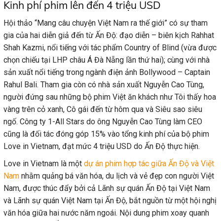
Kinh phí phim lên đến 4 triệu USD
Hội thảo “Mang câu chuyện Việt Nam ra thế giới” có sự tham
gia của hai diễn giả đến từ Ấn Độ: đạo diễn – biên kịch Rahhat
Shah Kazmi, nổi tiếng với tác phẩm Country of Blind (vừa được
chọn chiếu tại LHP châu Á Đà Nẵng lần thứ hai); cùng với nhà
sản xuất nổi tiếng trong ngành điện ảnh Bollywood – Captain
Rahul Bali. Tham gia còn có nhà sản xuất Nguyễn Cao Tùng,
người đứng sau những bộ phim Việt ăn khách như Tôi thấy hoa
vàng trên cỏ xanh, Cô gái đến từ hôm qua và Siêu sao siêu
ngố. Công ty 1-All Stars do ông Nguyễn Cao Tùng làm CEO
cũng là đối tác đóng góp 15% vào tổng kinh phí của bộ phim
Love in Vietnam, đạt mức 4 triệu USD do Ấn Độ thực hiện.
Love in Vietnam là một
dự án phim hợp tác giữa Ấn Độ và Việt
Nam
nhằm quảng bá văn hóa, du lịch và vẻ đẹp con người Việt
Nam, được thúc đẩy bởi cả Lãnh sự quán Ấn Độ tại Việt Nam
và Lãnh sự quán Việt Nam tại Ấn Độ, bắt nguồn từ một hội nghị
văn hóa giữa hai nước năm ngoái. Nội dung phim xoay quanh