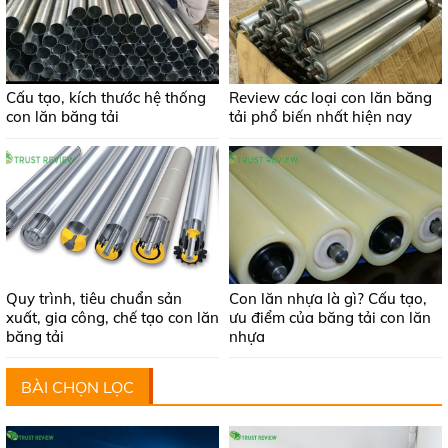
Cấu tạo, kích thước hệ thống
Review các loại con lăn băng
con lăn băng tải
tải phổ biến nhất hiện nay
Quy trình, tiêu chuẩn sản
Con lăn nhựa là gì? Cấu tạo,
xuất, gia công, chế tạo con lăn
ưu điểm của băng tải con lăn
băng tải
nhựa
BÀI CHỌN LỌC