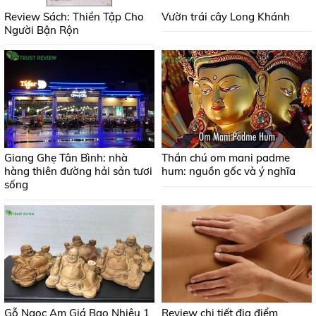
Review Sách: Thiền Tập Cho
Vườn trái cây Long Khánh
Người Bận Rộn
Giang Ghẹ Tân Bình: nhà
Thần chú om mani padme
hàng thiên đường hải sản tươi
hum: nguồn gốc và ý nghĩa
sống
Gỗ Ngọc Am Giá Bao Nhiêu 1
Review chi tiết địa điểm