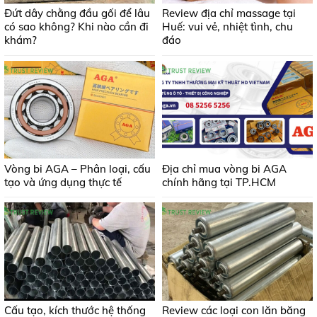
Đứt dây chằng đầu gối để lâu
Review địa chỉ massage tại
có sao không? Khi nào cần đi
Huế: vui vẻ, nhiệt tình, chu
khám?
đáo
Vòng bi AGA – Phân loại, cấu
Địa chỉ mua vòng bi AGA
tạo và ứng dụng thực tế
chính hãng tại TP.HCM
Cấu tạo, kích thước hệ thống
Review các loại con lăn băng