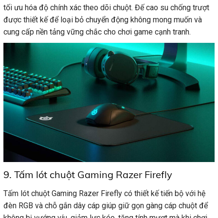
tối ưu hóa độ chính xác theo dõi chuột. Đế cao su chống trượt
được thiết kế để loại bỏ chuyển động không mong muốn và
cung cấp nền tảng vững chắc cho chơi game cạnh tranh.
9. Tấm lót chuột Gaming Razer Firefly
Tấm lót chuột Gaming Razer Firefly có thiết kế tiến bộ với hệ
đèn RGB và chỗ gắn dây cáp giúp giữ gọn gàng cáp chuột để
không bị vướng víu, giảm lực kéo, tăng tính mượt mà khi chơi