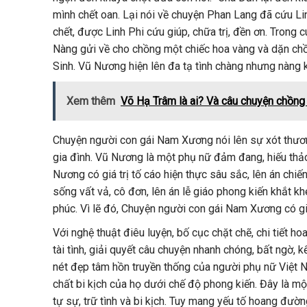
mình chết oan. Lại nói về chuyện Phan Lang đã cứu Li
chết, được Linh Phi cứu giúp, chữa trị, đền ơn. Trong
Nàng gửi về cho chồng một chiếc hoa vàng và dặn chồ
Sinh. Vũ Nương hiện lên đa tạ tình chàng nhưng nàng k
Xem thêm
Võ Hạ Trâm là ai? Và câu chuyện chồng
Chuyện người con gái Nam Xương nói lên sự xót thươn
gia đình. Vũ Nương là một phụ nữ đảm đang, hiếu thả
Nương có giá trị tố cáo hiện thực sâu sắc, lên án chiến
sống vất vả, cô đơn, lên án lễ giáo phong kiến khắt kh
phúc. Vì lẽ đó, Chuyện người con gái Nam Xương có gi
Với nghệ thuật điêu luyện, bố cục chặt chẽ, chi tiết ho
tài tình, giải quyết câu chuyện nhanh chóng, bất ngờ
nét đẹp tâm hồn truyền thống của người phụ nữ Việt N
chất bi kịch của họ dưới chế độ phong kiến. Đây là mộ
tự sự, trữ tình và bi kịch. Tuy mang yếu tố hoang đư