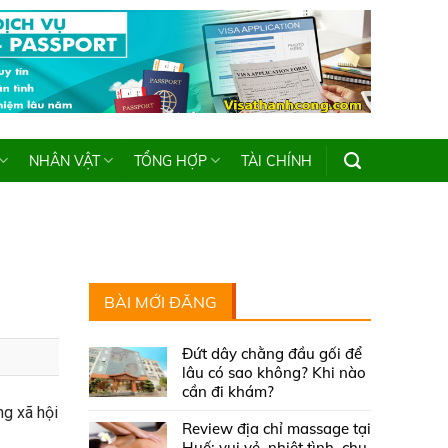
NHÂN VẬT
TỔNG HỢP
TÀI CHÍNH
BÀI MỚI ĐĂNG
Đứt dây chằng đầu gối để
lâu có sao không? Khi nào
cần đi khám?
g xã hội
Review địa chỉ massage tại
Huế: vui vẻ, nhiệt tình, chu