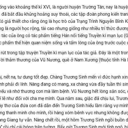
ng vào khoảng thế kỉ XVI, là người huyện Trường Tân, nay là huy
ê đã bắt đầu khủng hoảng suy thoái, các tập đoàn phong kiến tran
 Có giả thiết cho rằng ông là học trò của Trạng Trình Nguyễn Bỉnh 
g là người học rộng, tài cao nhưng giống như nhiều trí thức đương
 tác của ông có tác phẩm tiếng Hán nổi tiếng Truyền kì mạn lục (
ác phẩm thể hiện quan niệm sống và tấm lòng của ông trước cuộc 
 trong tập truyện Truyền kì mạn lục của tác giả. Đây là một tron
c đời thảm thương của Vũ Nương, quê ở Nam Xương (thuộc tỉnh Hà
, nết na, tư dung tốt đẹp. Chàng Trương Sinh mến vì đức hạnh xi
h phải đi lính. Nàng đang có mang, xa chàng vừa đầy tuần thì si
à yếu và nhớ thương con mà lâm bệnh. Vũ Nương hết lòng săn sóc,
lễ như đối với cha mẹ mình. Qua năm sau, giặc đã chịu lui, Trươn
ngây thơ của đứa con đã dẫn đến Trương Sinh hiểu lầm rằng vợ mìn
Nàng thanh minh cho mình, rồi hàng xóm bênh vực nhưng không đư
 Giang tự vẫn. Nàng chết rồi, một hôm Trương Sinh ngồi buồn 
 rồi chỉ cái bóng trên tường. Bấy giờ Trương Sinh mới tỉnh ngộ, b