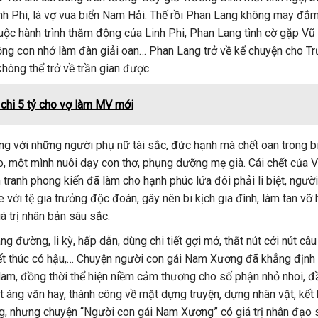
nh Phi, là vợ vua biển Nam Hải. Thế rồi Phan Lang không may đắ
 cuộc hành trình thăm động của Linh Phi, Phan Lang tình cờ gặp V
ng con nhớ làm đàn giải oan… Phan Lang trở về kể chuyện cho T
hông thể trở về trần gian được.
 chi 5 tỷ cho vợ làm MV mới
g với những người phụ nữ tài sắc, đức hạnh mà chết oan trong bi
o, một mình nuôi dạy con thơ, phụng dưỡng mẹ già. Cái chết của 
 tranh phong kiến đã làm cho hạnh phúc lứa đôi phải li biệt, người
e với tệ gia trưởng độc đoán, gây nên bi kịch gia đình, làm tan vỡ
á trị nhân bản sâu sắc.
ang đường, li kỳ, hấp dẫn, dùng chi tiết gợi mở, thắt nút cởi nút câ
, kết thúc có hậu,… Chuyện người con gái Nam Xương đã khẳng địn
am, đồng thời thể hiện niềm cảm thương cho số phận nhỏ nhoi, đầ
t áng văn hay, thành công về mặt dựng truyện, dựng nhân vật, kết
ờng, nhưng chuyện “Người con gái Nam Xương” có giá trị nhân đạo 