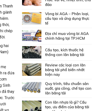
đáo
ện Thanh
h giành
Vòng bi AGA – Phân loại,
Khiêm.
cấu tạo và ứng dụng thực
tế
 thời,
Ghi chép
Địa chỉ mua vòng bi AGA
đời.
chính hãng tại TP.HCM
g hai
Cấu tạo, kích thước hệ
 Nam)
thống con lăn băng tải
Review các loại con lăn
n mẹ
băng tải phổ biến nhất
nh ra đứa
hiện nay
 cơm
Quy trình, tiêu chuẩn sản
g Sinh
xuất, gia công, chế tạo con
h đã thay
lăn băng tải
ợc. Trước
Con lăn nhựa là gì? Cấu
dưới
tạo, ưu điểm của băng tải
iết vợ