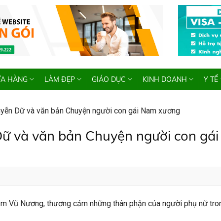
A HÀNG
LÀM ĐẸP
GIÁO DỤC
KINH DOANH
Y TẾ
Nguyễn Dữ và văn bản Chuyện người con gái Nam xương
 Dữ và văn bản Chuyện người con gái
cảm Vũ Nương, thương cảm những thân phận của người phụ nữ tron