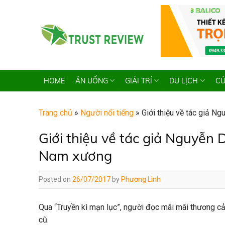
Skip
to
content
HOME
ĂN UỐNG
GIẢI TRÍ
DU LỊCH
CỬ
Trang chủ
»
Người nổi tiếng
»
Giới thiệu về tác giả 
Giới thiệu về tác giả Nguyễn
Nam xương
Posted on
26/07/2017
by
Phương Linh
Qua “Truyền kì mạn lục”, người đọc mãi mãi thương 
cũ.