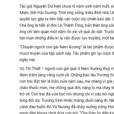
Tác giả Nguyễn Dữ hiện chưa rõ năm sinh năm mất, số
Miện, tỉnh Hải Dương. Thời ông sống, triều đình nhà L
quyền lực gây ra liên tiếp các cuộc nội chiến kéo dài.
Cha ông là tiến sĩ đời Lê Thánh Tông, bản thân ông cũn
ông chỉ làm quan một năm rồi xin về quê ẩn dật. Trước
tản mạn những điều kì lạ vẫn được lưu truyền), một t
“Chuyện người con gái Nam Xương” là tác phẩm được rút
mươi truyện của tập sách này. Tác phẩm ghi lại cuộ
ngày nay.
Vũ Thị Thiết – người con gái quê ở Nam Xương thuỳ mị
đem trăm lạng vàng cưới về. Chẳng bao lâu Trương Sin
con trai đặt tên là Đản, nửa năm sau, mẹ chàng vì gi
cháo thuốc men, mẹ chồng qua đời, nàng lo ma chay tế 
trở về. Con trai đã vừa học nói nhưng chỉ vì câu nói 
lòng đổi dạ. Trương Sinh nhiếc mắng, đuổi nàng đi. 
cảnh đau buồn đó Vũ Nương đã nhảy xuống sông Hoàng
ngọn đèn khuya chợt đứa con nói: “Cha Đản lại đến kìa”