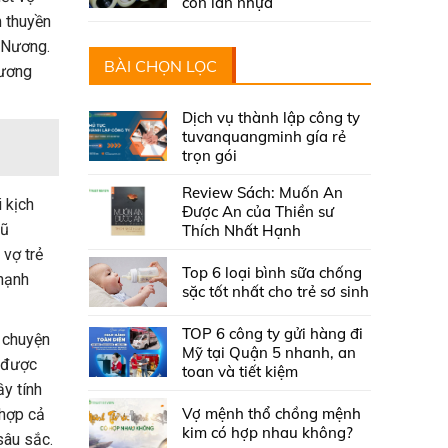
con lăn nhựa
m thuyền
ũ Nương.
BÀI CHỌN LỌC
rương
Dịch vụ thành lập công ty
tuvanquangminh gía rẻ
trọn gói
Review Sách: Muốn An
 kịch
Được An của Thiền sư
Vũ
Thích Nhất Hạnh
 vợ trẻ
Top 6 loại bình sữa chống
 hạnh
sặc tốt nhất cho trẻ sơ sinh
TOP 6 công ty gửi hàng đi
u chuyện
Mỹ tại Quận 5 nhanh, an
h được
toan và tiết kiệm
y tính
Vợ mệnh thổ chồng mệnh
 hợp cả
kim có hợp nhau không?
sâu sắc.