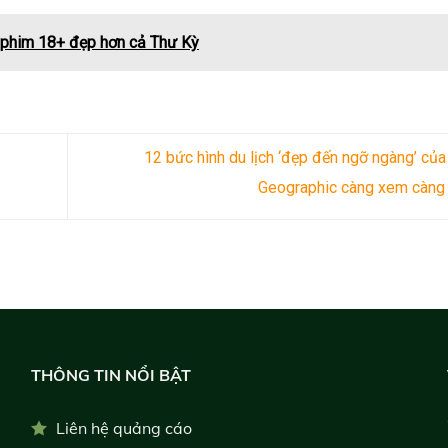
” phim 18+ đẹp hơn cả Thư Kỳ
12 bức hình du lịch ‘đẹp đến ngỡ ngàng’ của
Geographic càng xem càn
THÔNG TIN NỔI BẬT
Liên hệ quảng cáo