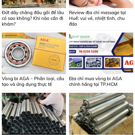
Đứt dây chằng đầu gối để lâu
Review địa chỉ massage tại
có sao không? Khi nào cần đi
Huế: vui vẻ, nhiệt tình, chu
khám?
đáo
Vòng bi AGA – Phân loại, cấu
Địa chỉ mua vòng bi AGA
tạo và ứng dụng thực tế
chính hãng tại TP.HCM