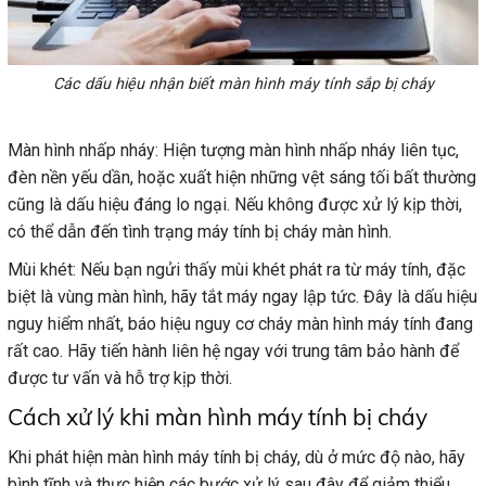
Các dấu hiệu nhận biết màn hình máy tính sắp bị cháy
Màn hình nhấp nháy: Hiện tượng màn hình nhấp nháy liên tục,
đèn nền yếu dần, hoặc xuất hiện những vệt sáng tối bất thường
cũng là dấu hiệu đáng lo ngại. Nếu không được xử lý kịp thời,
có thể dẫn đến tình trạng máy tính bị cháy màn hình.
Mùi khét: Nếu bạn ngửi thấy mùi khét phát ra từ máy tính, đặc
biệt là vùng màn hình, hãy tắt máy ngay lập tức. Đây là dấu hiệu
nguy hiểm nhất, báo hiệu nguy cơ cháy màn hình máy tính đang
rất cao. Hãy tiến hành liên hệ ngay với trung tâm bảo hành để
được tư vấn và hỗ trợ kịp thời.
Cách xử lý khi màn hình máy tính bị cháy
Khi phát hiện màn hình máy tính bị cháy, dù ở mức độ nào, hãy
bình tĩnh và thực hiện các bước xử lý sau đây để giảm thiểu